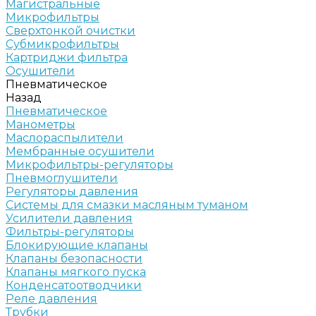
Магистральные
Микрофильтры
Сверхтонкой очистки
Субмикрофильтры
Картриджи фильтра
Осушители
Пневматическое
Назад
Пневматическое
Манометры
Маслораспылители
Мембранные осушители
Микрофильтры-регуляторы
Пневмоглушители
Регуляторы давления
Системы для смазки масляным туманом
Усилители давления
Фильтры-регуляторы
Блокирующие клапаны
Клапаны безопасности
Клапаны мягкого пуска
Конденсатоотводчики
Реле давления
Трубки