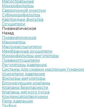
Магистральные
Микрофильтры
Сверхтонкой очистки
Субмикрофильтры
Картриджи фильтра
Осушители
Пневматическое
Назад
Пневматическое
Манометры
Маслораспылители
Мембранные осушители
Микрофильтры-регуляторы
Пневмоглушители
Регуляторы давления
Системы для смазки масляным туманом
Усилители давления
Фильтры-регуляторы
Блокирующие клапаны
Клапаны безопасности
Клапаны мягкого пуска
Конденсатоотводчики
Реле давления
Трубки