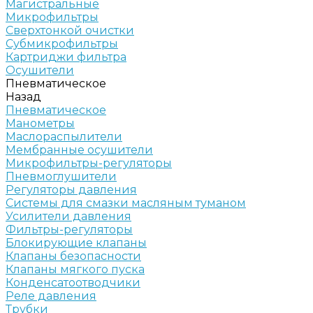
Магистральные
Микрофильтры
Сверхтонкой очистки
Субмикрофильтры
Картриджи фильтра
Осушители
Пневматическое
Назад
Пневматическое
Манометры
Маслораспылители
Мембранные осушители
Микрофильтры-регуляторы
Пневмоглушители
Регуляторы давления
Системы для смазки масляным туманом
Усилители давления
Фильтры-регуляторы
Блокирующие клапаны
Клапаны безопасности
Клапаны мягкого пуска
Конденсатоотводчики
Реле давления
Трубки