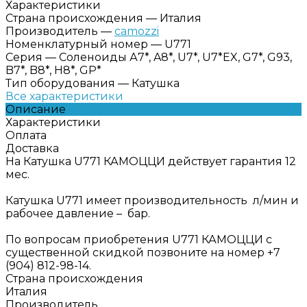
Характеристики
Страна происхождения
—
Италия
Производитель
—
camozzi
Номенклатурный номер
—
U771
Серия
—
Соленоиды А7*, A8*, U7*, U7*EX, G7*, G93,
B7*, B8*, H8*, GP*
Тип оборудования
—
Катушка
Все характеристики
Описание
Характеристики
Оплата
Доставка
На Катушка U771 КАМОЦЦИ действует гарантия 12
мес.
Катушка U771 имеет производительность л/мин и
рабочее давление – бар.
По вопросам приобретения U771 КАМОЦЦИ с
существенной скидкой позвоните на номер +7
(904) 812-98-14.
Страна происхождения
Италия
Производитель