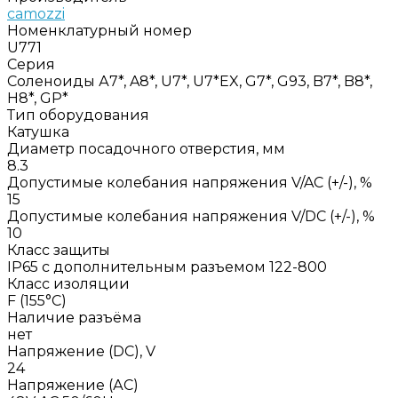
camozzi
Номенклатурный номер
U771
Серия
Соленоиды А7*, A8*, U7*, U7*EX, G7*, G93, B7*, B8*,
H8*, GP*
Тип оборудования
Катушка
Диаметр посадочного отверстия, мм
8.3
Допустимые колебания напряжения V/AC (+/-), %
15
Допустимые колебания напряжения V/DC (+/-), %
10
Класс защиты
IP65 с дополнительным разъемом 122-800
Класс изоляции
F (155°C)
Наличие разъёма
нет
Напряжение (DC), V
24
Напряжение (АС)