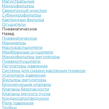
Магистральные
Микрофильтры
Сверхтонкой очистки
Субмикрофильтры
Картриджи фильтра
Осушители
Пневматическое
Назад
Пневматическое
Манометры
Маслораспылители
Мембранные осушители
Микрофильтры-регуляторы
Пневмоглушители
Регуляторы давления
Системы для смазки масляным туманом
Усилители давления
Фильтры-регуляторы
Блокирующие клапаны
Клапаны безопасности
Клапаны мягкого пуска
Конденсатоотводчики
Реле давления
Трубки