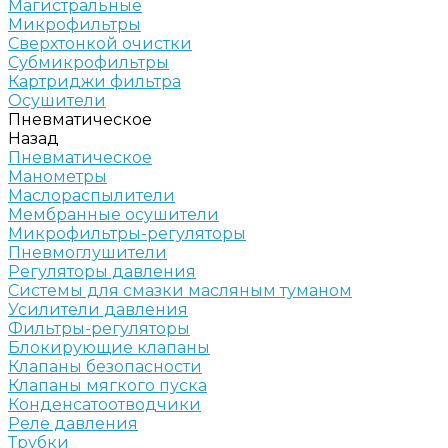
Магистральные
Микрофильтры
Сверхтонкой очистки
Субмикрофильтры
Картриджи фильтра
Осушители
Пневматическое
Назад
Пневматическое
Манометры
Маслораспылители
Мембранные осушители
Микрофильтры-регуляторы
Пневмоглушители
Регуляторы давления
Системы для смазки масляным туманом
Усилители давления
Фильтры-регуляторы
Блокирующие клапаны
Клапаны безопасности
Клапаны мягкого пуска
Конденсатоотводчики
Реле давления
Трубки