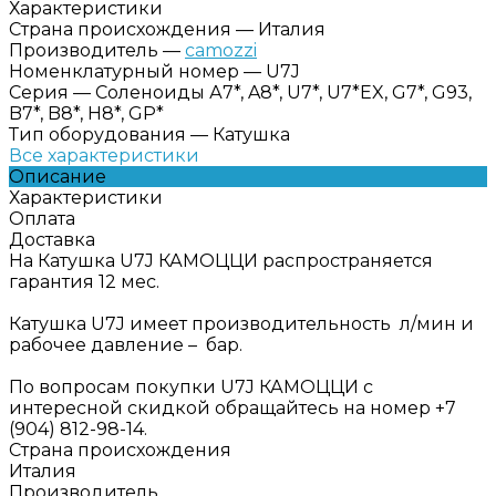
Характеристики
Страна происхождения
—
Италия
Производитель
—
camozzi
Номенклатурный номер
—
U7J
Серия
—
Соленоиды А7*, A8*, U7*, U7*EX, G7*, G93,
B7*, B8*, H8*, GP*
Тип оборудования
—
Катушка
Все характеристики
Описание
Характеристики
Оплата
Доставка
На Катушка U7J КАМОЦЦИ распространяется
гарантия 12 мес.
Катушка U7J имеет производительность л/мин и
рабочее давление – бар.
По вопросам покупки U7J КАМОЦЦИ с
интересной скидкой обращайтесь на номер +7
(904) 812-98-14.
Страна происхождения
Италия
Производитель