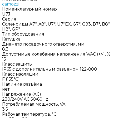
camozzi
Номенклатурный номер
U7J
Серия
Соленоиды А7*, A8*, U7*, U7*EX, G7*, G93, B7*, B8*,
H8*, GP*
Тип оборудования
Катушка
Диаметр посадочного отверстия, мм
8.3
Допустимые колебания напряжения V/AC (+/-), %
15
Класс защиты
IP65 с дополнительным разъемом 122-800
Класс изоляции
F (155°C)
Наличие разъёма
нет
Напряжение (АС)
230/240V AC 50/60Hz
Потребляемая мощность, VA
3.5
Рабочая температура, °C