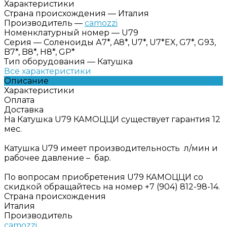
Характеристики
Страна происхождения
—
Италия
Производитель
—
camozzi
Номенклатурный номер
—
U79
Серия
—
Соленоиды А7*, A8*, U7*, U7*EX, G7*, G93,
B7*, B8*, H8*, GP*
Тип оборудования
—
Катушка
Все характеристики
Описание
Характеристики
Оплата
Доставка
На Катушка U79 КАМОЦЦИ существует гарантия 12
мес.
Катушка U79 имеет производительность л/мин и
рабочее давление – бар.
По вопросам приобретения U79 КАМОЦЦИ со
скидкой обращайтесь на номер +7 (904) 812-98-14.
Страна происхождения
Италия
Производитель
camozzi