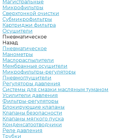
Магистральные
Микрофильтры
Сверхтонкой очистки
Субмикрофильтры
Картриджи фильтра
Осушители
Пневматическое
Назад
Пневматическое
Манометры
Маслораспылители
Мембранные осушители
Микрофильтры-регуляторы
Пневмоглушители
Регуляторы давления
Системы для смазки масляным туманом
Усилители давления
Фильтры-регуляторы
Блокирующие клапаны
Клапаны безопасности
Клапаны мягкого пуска
Конденсатоотводчики
Реле давления
Трубки