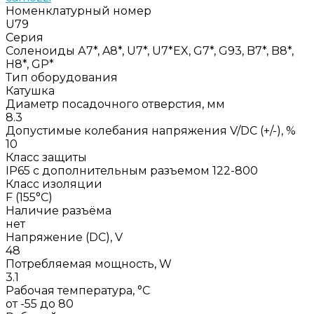
Номенклатурный номер
U79
Серия
Соленоиды А7*, A8*, U7*, U7*EX, G7*, G93, B7*, B8*,
H8*, GP*
Тип оборудования
Катушка
Диаметр посадочного отверстия, мм
8.3
Допустимые колебания напряжения V/DC (+/-), %
10
Класс защиты
IP65 с дополнительным разъемом 122-800
Класс изоляции
F (155°C)
Наличие разъёма
нет
Напряжение (DC), V
48
Потребляемая мощность, W
3.1
Рабочая температура, °C
от -55 до 80