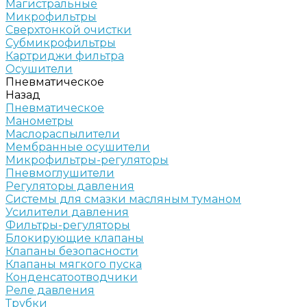
Магистральные
Микрофильтры
Сверхтонкой очистки
Субмикрофильтры
Картриджи фильтра
Осушители
Пневматическое
Назад
Пневматическое
Манометры
Маслораспылители
Мембранные осушители
Микрофильтры-регуляторы
Пневмоглушители
Регуляторы давления
Системы для смазки масляным туманом
Усилители давления
Фильтры-регуляторы
Блокирующие клапаны
Клапаны безопасности
Клапаны мягкого пуска
Конденсатоотводчики
Реле давления
Трубки