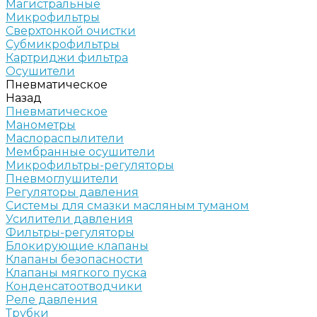
Магистральные
Микрофильтры
Сверхтонкой очистки
Субмикрофильтры
Картриджи фильтра
Осушители
Пневматическое
Назад
Пневматическое
Манометры
Маслораспылители
Мембранные осушители
Микрофильтры-регуляторы
Пневмоглушители
Регуляторы давления
Системы для смазки масляным туманом
Усилители давления
Фильтры-регуляторы
Блокирующие клапаны
Клапаны безопасности
Клапаны мягкого пуска
Конденсатоотводчики
Реле давления
Трубки