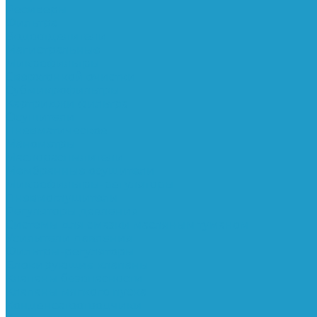
Ресиверы
Фильтра
Водоотделители
Магистральные
Микрофильтры
Сверхтонкой очистки
Субмикрофильтры
Картриджи фильтра
Осушители
Пневматическое
Манометры
Маслораспылители
Мембранные осушители
Микрофильтры-регуляторы
Пневмоглушители
Регуляторы давления
Системы для смазки масляным туманом
Усилители давления
Фильтры-регуляторы
Блокирующие клапаны
Клапаны безопасности
Клапаны мягкого пуска
Конденсатоотводчики