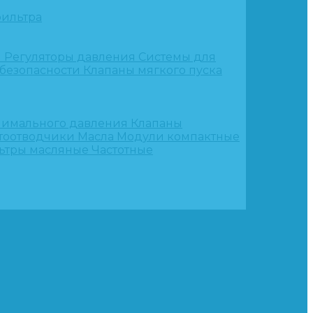
ильтра
и
Регуляторы давления
Системы для
 безопасности
Клапаны мягкого пуска
нимального давления
Клапаны
тоотводчики
Масла
Модули компактные
ьтры масляные
Частотные