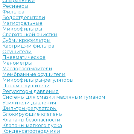
Спиральные
Ресиверы
Фильтра
Водоотделители
Магистральные
Микрофильтры
Сверхтонкой очистки
Субмикрофильтры
Картриджи фильтра
Осушители
Пневматическое
Манометры
Маслораспылители
Мембранные осушители
Микрофильтры-регуляторы
Пневмоглушители
Регуляторы давления
Системы для смазки масляным туманом
Усилители давления
Фильтры-регуляторы
Блокирующие клапаны
Клапаны безопасности
Клапаны мягкого пуска
Конденсатоотводчики