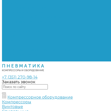
Сепараторы
Фильтры воздушные
Фильтры масляные
Частотные преобразователи
Электромагнитные клапаны
РВД
Муфты обжимные
Рукава РВД
Фитинги
Ремни
Ремонт винтовых компрессоров
Опросные листы
Контакты
+7 (351) 270-98-14
Заказать звонок
Компрессорное оборудование
Компрессоры
Винтовые