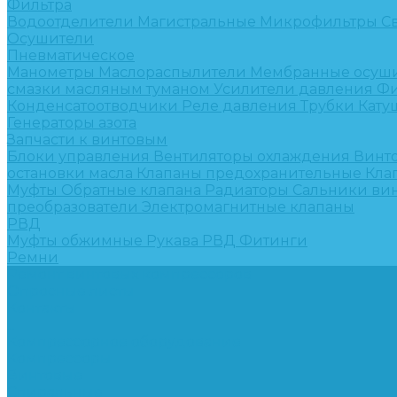
Фильтра
Водоотделители
Магистральные
Микрофильтры
С
Осушители
Пневматическое
Манометры
Маслораспылители
Мембранные осуш
смазки масляным туманом
Усилители давления
Фи
Конденсатоотводчики
Реле давления
Трубки
Кату
Генераторы азота
Запчасти к винтовым
Блоки управления
Вентиляторы охлаждения
Винт
остановки масла
Клапаны предохранительные
Кла
Муфты
Обратные клапана
Радиаторы
Сальники ви
преобразователи
Электромагнитные клапаны
РВД
Муфты обжимные
Рукава РВД
Фитинги
Ремни
Ремонт винтовых компрессоров
Опросные листы
Контакты
...
Компрессорное оборудование
Компрессоры
Винтовые
Спиральные