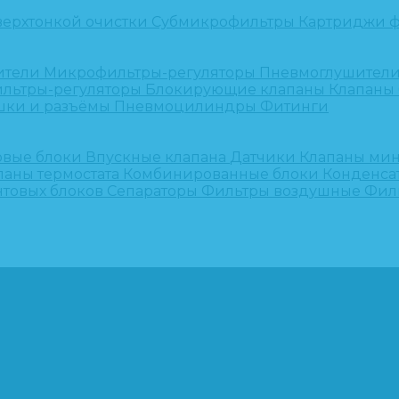
верхтонкой очистки
Субмикрофильтры
Картриджи ф
ители
Микрофильтры-регуляторы
Пневмоглушител
льтры-регуляторы
Блокирующие клапаны
Клапаны
шки и разъёмы
Пневмоцилиндры
Фитинги
овые блоки
Впускные клапана
Датчики
Клапаны ми
паны термостата
Комбинированные блоки
Конденса
нтовых блоков
Сепараторы
Фильтры воздушные
Фил