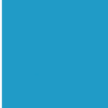
Реле давления
Трубки
Катушки и разъёмы
Пневмоцилиндры
Фитинги
Генераторы азота
Запчасти к винтовым
Блоки управления
Вентиляторы охлаждения
Винтовые блоки
Впускные клапана
Датчики
Клапаны минимального давления
Клапаны остановки масла
Клапаны предохранительные
Клапаны термостата
Комбинированные блоки
Конденсатоотводчики
Масла
Модули компактные
Муфты
Обратные клапана
Радиаторы
Сальники винтовых блоков