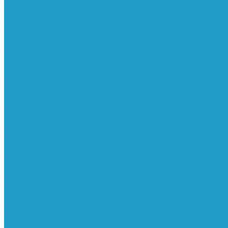
Ресиверы
Фильтра
Водоотделители
Магистральные
Микрофильтры
Сверхтонкой очистки
Субмикрофильтры
Картриджи фильтра
Осушители
Пневматическое
Манометры
Маслораспылители
Мембранные осушители
Микрофильтры-регуляторы
Пневмоглушители
Регуляторы давления
Системы для смазки масляным туманом
Усилители давления
Фильтры-регуляторы
Блокирующие клапаны
Клапаны безопасности
Клапаны мягкого пуска
Конденсатоотводчики