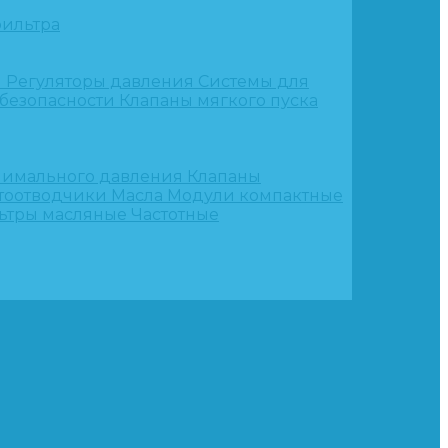
ильтра
и
Регуляторы давления
Системы для
 безопасности
Клапаны мягкого пуска
нимального давления
Клапаны
тоотводчики
Масла
Модули компактные
ьтры масляные
Частотные