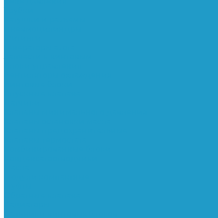
Реле давления
Трубки
Катушки и разъёмы
Пневмоцилиндры
Фитинги
Генераторы азота
Запчасти к винтовым
Блоки управления
Вентиляторы охлаждения
Винтовые блоки
Впускные клапана
Датчики
Клапаны минимального давления
Клапаны остановки масла
Клапаны предохранительные
Клапаны термостата
Комбинированные блоки
Конденсатоотводчики
Масла
Модули компактные
Муфты
Обратные клапана
Радиаторы
Сальники винтовых блоков