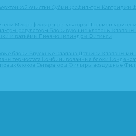
верхтонкой очистки
Субмикрофильтры
Картриджи ф
ители
Микрофильтры-регуляторы
Пневмоглушител
льтры-регуляторы
Блокирующие клапаны
Клапаны
шки и разъёмы
Пневмоцилиндры
Фитинги
овые блоки
Впускные клапана
Датчики
Клапаны ми
паны термостата
Комбинированные блоки
Конденса
нтовых блоков
Сепараторы
Фильтры воздушные
Фил