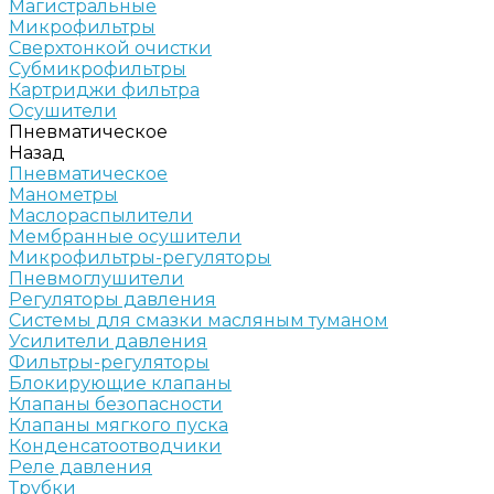
Магистральные
Микрофильтры
Сверхтонкой очистки
Субмикрофильтры
Картриджи фильтра
Осушители
Пневматическое
Назад
Пневматическое
Манометры
Маслораспылители
Мембранные осушители
Микрофильтры-регуляторы
Пневмоглушители
Регуляторы давления
Системы для смазки масляным туманом
Усилители давления
Фильтры-регуляторы
Блокирующие клапаны
Клапаны безопасности
Клапаны мягкого пуска
Конденсатоотводчики
Реле давления
Трубки