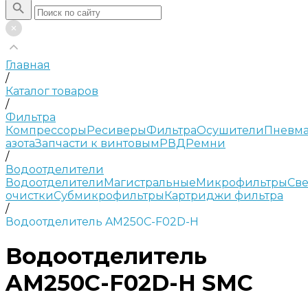
Главная
/
Каталог товаров
/
Фильтра
Компрессоры
Ресиверы
Фильтра
Осушители
Пневма
азота
Запчасти к винтовым
РВД
Ремни
/
Водоотделители
Водоотделители
Магистральные
Микрофильтры
Све
очистки
Субмикрофильтры
Картриджи фильтра
/
Водоотделитель AM250C-F02D-H
Водоотделитель
AM250C-F02D-H SMC