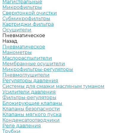
Магистральные
Микрофильтры
Сверхтонкой очистки
Субмикрофильтры
Картриджи фильтра
Осушители
Пневматическое
Назад
Пневматическое
Манометры
Маслораспылители
Мембранные осушители
Микрофильтры-регуляторы
Пневмоглушители
Регуляторы давления
Системы для смазки масляным туманом
Усилители давления
Фильтры-регуляторы
Блокирующие клапаны
Клапаны безопасности
Клапаны мягкого пуска
Конденсатоотводчики
Реле давления
Трубки