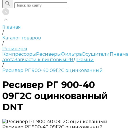
Главная
/
Каталог товаров
/
Ресиверы
Компрессоры
Ресиверы
Фильтра
Осушители
Пневма
азота
Запчасти к винтовым
РВД
Ремни
/
Ресивер РГ 900-40 09Г2С оцинкованный
Ресивер РГ 900-40
09Г2С оцинкованный
DNT
Ресивер РГ 900-40 09Г2С оцинкованный