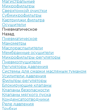
Магистральные
Микрофильтры
Сверхтонкой очистки
Субмикрофильтры
Картриджи фильтра
Осушители
Пневматическое
Назад
Пневматическое
Манометры
Маслораспылители
Мембранные осушители
Микрофильтры-регуляторы
Пневмоглушители
Регуляторы давления
Системы для смазки масляным туманом
Усилители давления
Фильтры-регуляторы
Блокирующие клапаны
Клапаны безопасности
Клапаны мягкого пуска
Конденсатоотводчики
Реле давления
Трубки