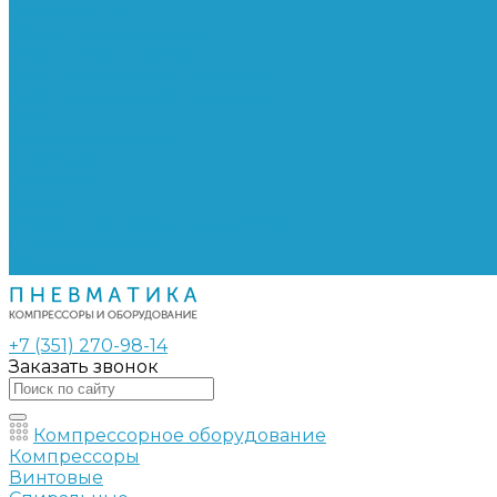
Сепараторы
Фильтры воздушные
Фильтры масляные
Частотные преобразователи
Электромагнитные клапаны
РВД
Муфты обжимные
Рукава РВД
Фитинги
Ремни
Ремонт винтовых компрессоров
Опросные листы
Контакты
+7 (351) 270-98-14
Заказать звонок
Компрессорное оборудование
Компрессоры
Винтовые