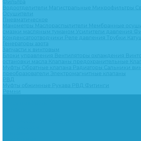
Фильтра
Водоотделители
Магистральные
Микрофильтры
С
Осушители
Пневматическое
Манометры
Маслораспылители
Мембранные осуш
смазки масляным туманом
Усилители давления
Фи
Конденсатоотводчики
Реле давления
Трубки
Кату
Генераторы азота
Запчасти к винтовым
Блоки управления
Вентиляторы охлаждения
Винт
остановки масла
Клапаны предохранительные
Кла
Муфты
Обратные клапана
Радиаторы
Сальники ви
преобразователи
Электромагнитные клапаны
РВД
Муфты обжимные
Рукава РВД
Фитинги
Ремни
Ремонт винтовых компрессоров
Опросные листы
Контакты
...
Компрессорное оборудование
Компрессоры
Винтовые
Спиральные