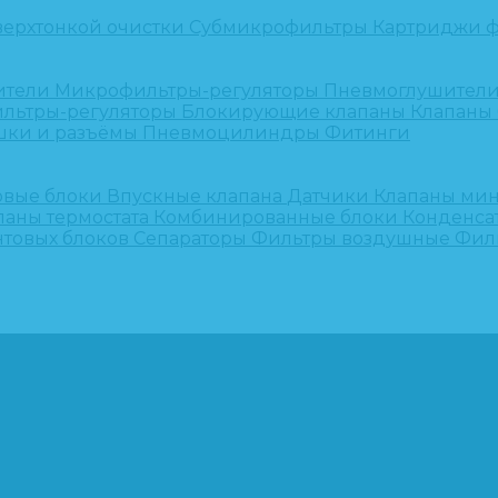
верхтонкой очистки
Субмикрофильтры
Картриджи ф
ители
Микрофильтры-регуляторы
Пневмоглушител
льтры-регуляторы
Блокирующие клапаны
Клапаны
шки и разъёмы
Пневмоцилиндры
Фитинги
овые блоки
Впускные клапана
Датчики
Клапаны ми
паны термостата
Комбинированные блоки
Конденса
нтовых блоков
Сепараторы
Фильтры воздушные
Фил