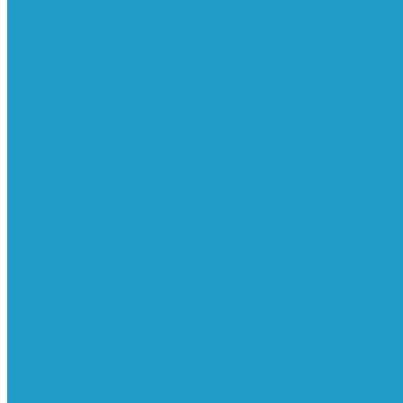
Ресиверы
Фильтра
Водоотделители
Магистральные
Микрофильтры
Сверхтонкой очистки
Субмикрофильтры
Картриджи фильтра
Осушители
Пневматическое
Манометры
Маслораспылители
Мембранные осушители
Микрофильтры-регуляторы
Пневмоглушители
Регуляторы давления
Системы для смазки масляным туманом
Усилители давления
Фильтры-регуляторы
Блокирующие клапаны
Клапаны безопасности
Клапаны мягкого пуска
Конденсатоотводчики