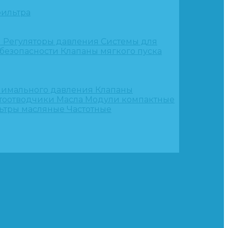
ильтра
и
Регуляторы давления
Системы для
 безопасности
Клапаны мягкого пуска
нимального давления
Клапаны
тоотводчики
Масла
Модули компактные
ьтры масляные
Частотные