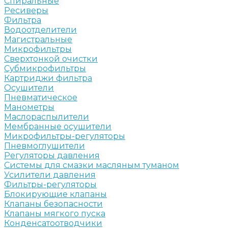
Спиральные
Ресиверы
Фильтра
Водоотделители
Магистральные
Микрофильтры
Сверхтонкой очистки
Субмикрофильтры
Картриджи фильтра
Осушители
Пневматическое
Манометры
Маслораспылители
Мембранные осушители
Микрофильтры-регуляторы
Пневмоглушители
Регуляторы давления
Системы для смазки масляным туманом
Усилители давления
Фильтры-регуляторы
Блокирующие клапаны
Клапаны безопасности
Клапаны мягкого пуска
Конденсатоотводчики