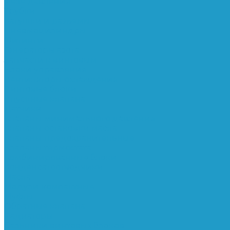
Реле давления
Трубки
Катушки и разъёмы
Пневмоцилиндры
Фитинги
Генераторы азота
Запчасти к винтовым
Блоки управления
Вентиляторы охлаждения
Винтовые блоки
Впускные клапана
Датчики
Клапаны минимального давления
Клапаны остановки масла
Клапаны предохранительные
Клапаны термостата
Комбинированные блоки
Конденсатоотводчики
Масла
Модули компактные
Муфты
Обратные клапана
Радиаторы
Сальники винтовых блоков