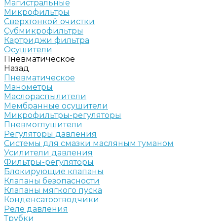
Магистральные
Микрофильтры
Сверхтонкой очистки
Субмикрофильтры
Картриджи фильтра
Осушители
Пневматическое
Назад
Пневматическое
Манометры
Маслораспылители
Мембранные осушители
Микрофильтры-регуляторы
Пневмоглушители
Регуляторы давления
Системы для смазки масляным туманом
Усилители давления
Фильтры-регуляторы
Блокирующие клапаны
Клапаны безопасности
Клапаны мягкого пуска
Конденсатоотводчики
Реле давления
Трубки