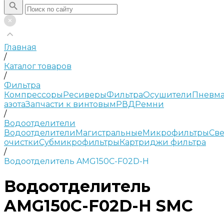
Главная
/
Каталог товаров
/
Фильтра
Компрессоры
Ресиверы
Фильтра
Осушители
Пневма
азота
Запчасти к винтовым
РВД
Ремни
/
Водоотделители
Водоотделители
Магистральные
Микрофильтры
Све
очистки
Субмикрофильтры
Картриджи фильтра
/
Водоотделитель AMG150C-F02D-H
Водоотделитель
AMG150C-F02D-H SMC