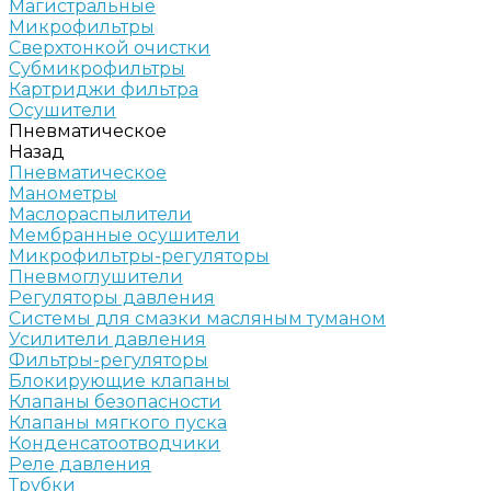
Магистральные
Микрофильтры
Сверхтонкой очистки
Субмикрофильтры
Картриджи фильтра
Осушители
Пневматическое
Назад
Пневматическое
Манометры
Маслораспылители
Мембранные осушители
Микрофильтры-регуляторы
Пневмоглушители
Регуляторы давления
Системы для смазки масляным туманом
Усилители давления
Фильтры-регуляторы
Блокирующие клапаны
Клапаны безопасности
Клапаны мягкого пуска
Конденсатоотводчики
Реле давления
Трубки