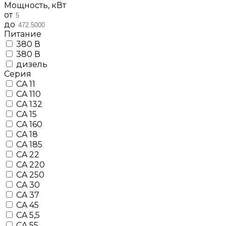
Мощность, кВт
от
до
Питание
380 В
380 В
дизель
Серия
CA 11
CA 110
CA 132
CA 15
CA 160
CA 18
CA 185
CA 22
CA 220
CA 250
CA 30
CA 37
CA 45
CA 5,5
CA 55