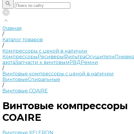
Главная
/
Каталог товаров
/
Компрессоры с ценой в наличии
Компрессоры
Ресиверы
Фильтра
Осушители
Пневма
азота
Запчасти к винтовым
РВД
Ремни
/
Винтовые компрессоры с ценой в наличии
Винтовые
Спиральные
/
Винтовые COAIRE
Винтовые компрессоры
COAIRE
Винтовые XELERON