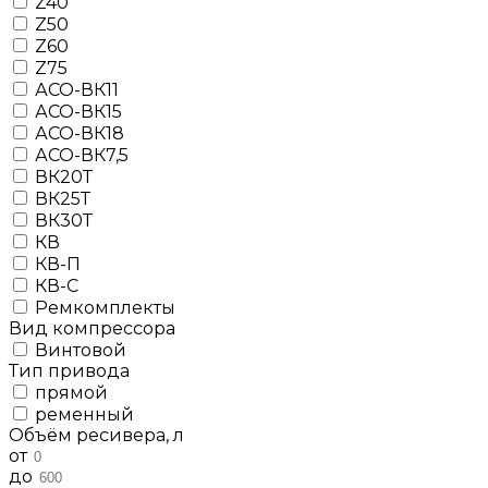
Z40
Z50
Z60
Z75
АСО-ВК11
АСО-ВК15
АСО-ВК18
АСО-ВК7,5
ВК20Т
ВК25Т
ВК30Т
КВ
КВ-П
КВ-С
Ремкомплекты
Вид компрессора
Винтовой
Тип привода
прямой
ременный
Объём ресивера, л
от
до