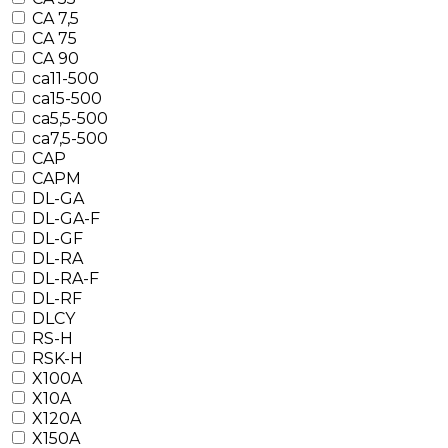
CA 7,5
CA 75
CA 90
ca11-500
ca15-500
ca5,5-500
ca7,5-500
CAP
CAPM
DL-GA
DL-GA-F
DL-GF
DL-RA
DL-RA-F
DL-RF
DLCY
RS-H
RSK-H
X100A
X10A
X120A
X150A