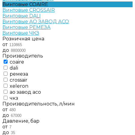
Винтовые COAIRE
Винтовые CROSSAIR
Винтовые DALI
Винтовые АО ЗАВОД АСО
Винтовые РЕМЕЗА
Винтовые ЧКЗ
Розничная цена
от
до
Производитель
coaire
dali
ремеза
crossair
xeleron
ао завод асо
чкз
Производительность, л/мин
от
до
Давление, бар
от
до