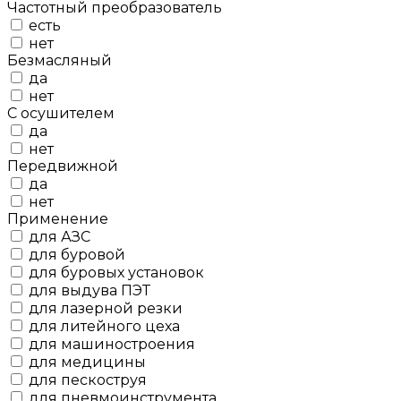
Частотный преобразователь
есть
нет
Безмасляный
да
нет
С осушителем
да
нет
Передвижной
да
нет
Применение
для АЗС
для буровой
для буровых установок
для выдува ПЭТ
для лазерной резки
для литейного цеха
для машиностроения
для медицины
для пескоструя
для пневмоинструмента