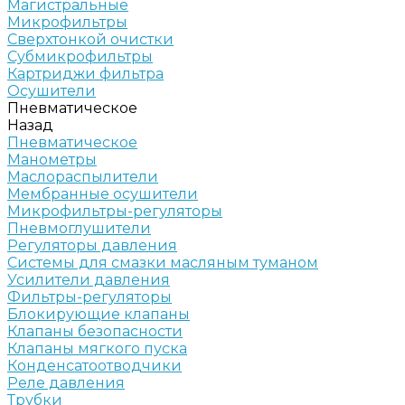
Магистральные
Микрофильтры
Сверхтонкой очистки
Субмикрофильтры
Картриджи фильтра
Осушители
Пневматическое
Назад
Пневматическое
Манометры
Маслораспылители
Мембранные осушители
Микрофильтры-регуляторы
Пневмоглушители
Регуляторы давления
Системы для смазки масляным туманом
Усилители давления
Фильтры-регуляторы
Блокирующие клапаны
Клапаны безопасности
Клапаны мягкого пуска
Конденсатоотводчики
Реле давления
Трубки