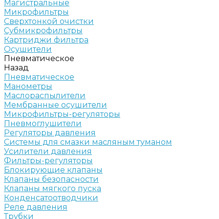
Магистральные
Микрофильтры
Сверхтонкой очистки
Субмикрофильтры
Картриджи фильтра
Осушители
Пневматическое
Назад
Пневматическое
Манометры
Маслораспылители
Мембранные осушители
Микрофильтры-регуляторы
Пневмоглушители
Регуляторы давления
Системы для смазки масляным туманом
Усилители давления
Фильтры-регуляторы
Блокирующие клапаны
Клапаны безопасности
Клапаны мягкого пуска
Конденсатоотводчики
Реле давления
Трубки