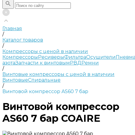
Главная
/
Каталог товаров
/
Компрессоры с ценой в наличии
Компрессоры
Ресиверы
Фильтра
Осушители
Пневма
азота
Запчасти к винтовым
РВД
Ремни
/
Винтовые компрессоры с ценой в наличии
Винтовые
Спиральные
/
Винтовой компрессор AS60 7 бар
Винтовой компрессор
AS60 7 бар COAIRE