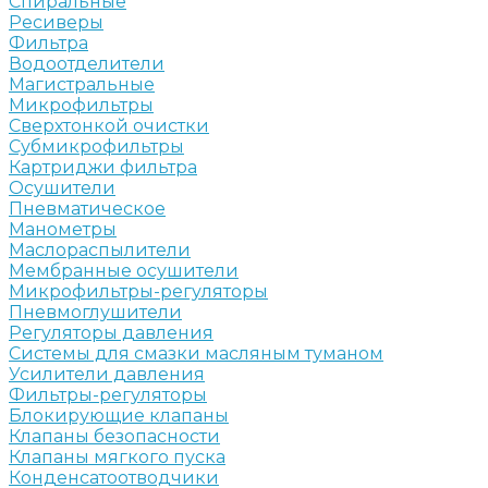
Спиральные
Ресиверы
Фильтра
Водоотделители
Магистральные
Микрофильтры
Сверхтонкой очистки
Субмикрофильтры
Картриджи фильтра
Осушители
Пневматическое
Манометры
Маслораспылители
Мембранные осушители
Микрофильтры-регуляторы
Пневмоглушители
Регуляторы давления
Системы для смазки масляным туманом
Усилители давления
Фильтры-регуляторы
Блокирующие клапаны
Клапаны безопасности
Клапаны мягкого пуска
Конденсатоотводчики