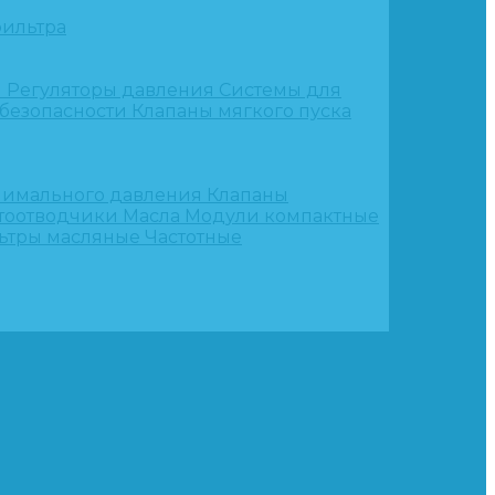
ильтра
и
Регуляторы давления
Системы для
 безопасности
Клапаны мягкого пуска
нимального давления
Клапаны
тоотводчики
Масла
Модули компактные
ьтры масляные
Частотные