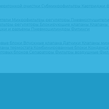
верхтонкой очистки
Субмикрофильтры
Картриджи ф
ители
Микрофильтры-регуляторы
Пневмоглушител
льтры-регуляторы
Блокирующие клапаны
Клапаны
шки и разъёмы
Пневмоцилиндры
Фитинги
овые блоки
Впускные клапана
Датчики
Клапаны ми
паны термостата
Комбинированные блоки
Конденса
нтовых блоков
Сепараторы
Фильтры воздушные
Фил