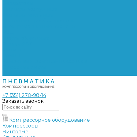
Сепараторы
Фильтры воздушные
Фильтры масляные
Частотные преобразователи
Электромагнитные клапаны
РВД
Муфты обжимные
Рукава РВД
Фитинги
Ремни
Ремонт винтовых компрессоров
Опросные листы
Контакты
+7 (351) 270-98-14
Заказать звонок
Компрессорное оборудование
Компрессоры
Винтовые