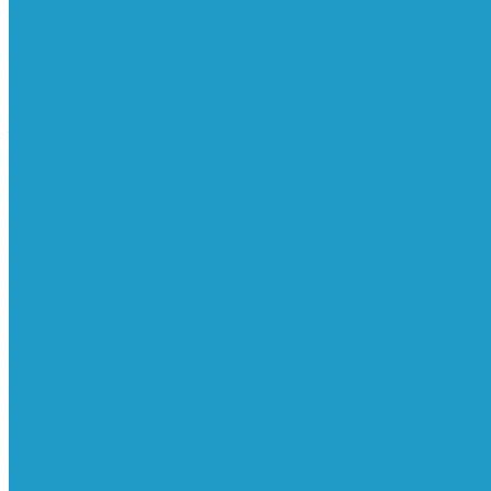
Реле давления
Трубки
Катушки и разъёмы
Пневмоцилиндры
Фитинги
Генераторы азота
Запчасти к винтовым
Блоки управления
Вентиляторы охлаждения
Винтовые блоки
Впускные клапана
Датчики
Клапаны минимального давления
Клапаны остановки масла
Клапаны предохранительные
Клапаны термостата
Комбинированные блоки
Конденсатоотводчики
Масла
Модули компактные
Муфты
Обратные клапана
Радиаторы
Сальники винтовых блоков