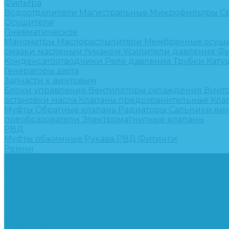
Фильтра
Водоотделители
Магистральные
Микрофильтры
С
Осушители
Пневматическое
Манометры
Маслораспылители
Мембранные осуш
смазки масляным туманом
Усилители давления
Фи
Конденсатоотводчики
Реле давления
Трубки
Кату
Генераторы азота
Запчасти к винтовым
Блоки управления
Вентиляторы охлаждения
Винт
остановки масла
Клапаны предохранительные
Кла
Муфты
Обратные клапана
Радиаторы
Сальники ви
преобразователи
Электромагнитные клапаны
РВД
Муфты обжимные
Рукава РВД
Фитинги
Ремни
Ремонт винтовых компрессоров
Опросные листы
Контакты
...
Компрессорное оборудование
Компрессоры
Винтовые
Спиральные