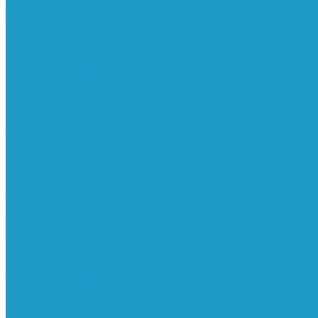
Ресиверы
Фильтра
Водоотделители
Магистральные
Микрофильтры
Сверхтонкой очистки
Субмикрофильтры
Картриджи фильтра
Осушители
Пневматическое
Манометры
Маслораспылители
Мембранные осушители
Микрофильтры-регуляторы
Пневмоглушители
Регуляторы давления
Системы для смазки масляным туманом
Усилители давления
Фильтры-регуляторы
Блокирующие клапаны
Клапаны безопасности
Клапаны мягкого пуска
Конденсатоотводчики