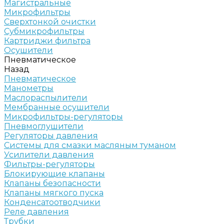
Магистральные
Микрофильтры
Сверхтонкой очистки
Субмикрофильтры
Картриджи фильтра
Осушители
Пневматическое
Назад
Пневматическое
Манометры
Маслораспылители
Мембранные осушители
Микрофильтры-регуляторы
Пневмоглушители
Регуляторы давления
Системы для смазки масляным туманом
Усилители давления
Фильтры-регуляторы
Блокирующие клапаны
Клапаны безопасности
Клапаны мягкого пуска
Конденсатоотводчики
Реле давления
Трубки