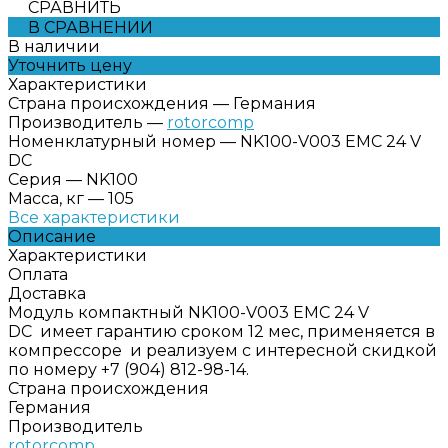
СРАВНИТЬ
В СРАВНЕНИИ
В наличии
Уточнить цену
Характеристики
Страна происхождения
—
Германия
Производитель
—
rotorcomp
Номенклатурный номер
—
NK100-V003 EMC 24 V
DC
Серия
—
NK100
Масса, кг
—
105
Все характеристики
Описание
Характеристики
Оплата
Доставка
Модуль компактный NK100-V003 EMC 24 V
DC имеет гарантию сроком 12 мес, применяется в
компрессоре и реализуем с интересной скидкой
по номеру +7 (904) 812-98-14.
Страна происхождения
Германия
Производитель
rotorcomp