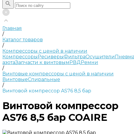
Главная
/
Каталог товаров
/
Компрессоры с ценой в наличии
Компрессоры
Ресиверы
Фильтра
Осушители
Пневма
азота
Запчасти к винтовым
РВД
Ремни
/
Винтовые компрессоры с ценой в наличии
Винтовые
Спиральные
/
Винтовой компрессор AS76 8,5 бар
Винтовой компрессор
AS76 8,5 бар COAIRE