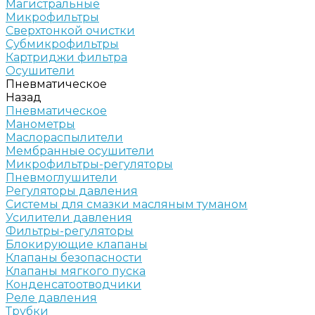
Магистральные
Микрофильтры
Сверхтонкой очистки
Субмикрофильтры
Картриджи фильтра
Осушители
Пневматическое
Назад
Пневматическое
Манометры
Маслораспылители
Мембранные осушители
Микрофильтры-регуляторы
Пневмоглушители
Регуляторы давления
Системы для смазки масляным туманом
Усилители давления
Фильтры-регуляторы
Блокирующие клапаны
Клапаны безопасности
Клапаны мягкого пуска
Конденсатоотводчики
Реле давления
Трубки