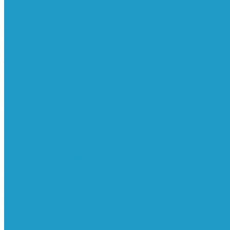
Реле давления
Трубки
Катушки и разъёмы
Пневмоцилиндры
Фитинги
Генераторы азота
Запчасти к винтовым
Блоки управления
Вентиляторы охлаждения
Винтовые блоки
Впускные клапана
Датчики
Клапаны минимального давления
Клапаны остановки масла
Клапаны предохранительные
Клапаны термостата
Комбинированные блоки
Конденсатоотводчики
Масла
Модули компактные
Муфты
Обратные клапана
Радиаторы
Сальники винтовых блоков