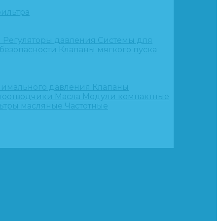
ильтра
и
Регуляторы давления
Системы для
 безопасности
Клапаны мягкого пуска
нимального давления
Клапаны
тоотводчики
Масла
Модули компактные
ьтры масляные
Частотные