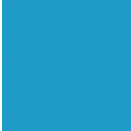
Ресиверы
Фильтра
Водоотделители
Магистральные
Микрофильтры
Сверхтонкой очистки
Субмикрофильтры
Картриджи фильтра
Осушители
Пневматическое
Манометры
Маслораспылители
Мембранные осушители
Микрофильтры-регуляторы
Пневмоглушители
Регуляторы давления
Системы для смазки масляным туманом
Усилители давления
Фильтры-регуляторы
Блокирующие клапаны
Клапаны безопасности
Клапаны мягкого пуска
Конденсатоотводчики