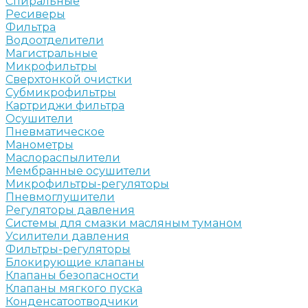
Спиральные
Ресиверы
Фильтра
Водоотделители
Магистральные
Микрофильтры
Сверхтонкой очистки
Субмикрофильтры
Картриджи фильтра
Осушители
Пневматическое
Манометры
Маслораспылители
Мембранные осушители
Микрофильтры-регуляторы
Пневмоглушители
Регуляторы давления
Системы для смазки масляным туманом
Усилители давления
Фильтры-регуляторы
Блокирующие клапаны
Клапаны безопасности
Клапаны мягкого пуска
Конденсатоотводчики