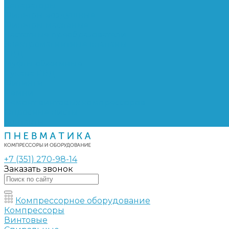
Сепараторы
Фильтры воздушные
Фильтры масляные
Частотные преобразователи
Электромагнитные клапаны
РВД
Муфты обжимные
Рукава РВД
Фитинги
Ремни
Ремонт винтовых компрессоров
Опросные листы
Контакты
+7 (351) 270-98-14
Заказать звонок
Компрессорное оборудование
Компрессоры
Винтовые