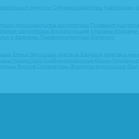
верхтонкой очистки
Субмикрофильтры
Картриджи ф
ители
Микрофильтры-регуляторы
Пневмоглушител
льтры-регуляторы
Блокирующие клапаны
Клапаны
шки и разъёмы
Пневмоцилиндры
Фитинги
овые блоки
Впускные клапана
Датчики
Клапаны ми
паны термостата
Комбинированные блоки
Конденса
нтовых блоков
Сепараторы
Фильтры воздушные
Фил