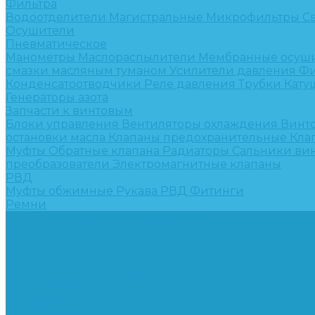
Фильтра
Водоотделители
Магистральные
Микрофильтры
С
Осушители
Пневматическое
Манометры
Маслораспылители
Мембранные осуш
смазки масляным туманом
Усилители давления
Фи
Конденсатоотводчики
Реле давления
Трубки
Кату
Генераторы азота
Запчасти к винтовым
Блоки управления
Вентиляторы охлаждения
Винт
остановки масла
Клапаны предохранительные
Кла
Муфты
Обратные клапана
Радиаторы
Сальники ви
преобразователи
Электромагнитные клапаны
РВД
Муфты обжимные
Рукава РВД
Фитинги
Ремни
Ремонт винтовых компрессоров
Опросные листы
Контакты
...
Компрессорное оборудование
Компрессоры
Винтовые
Спиральные