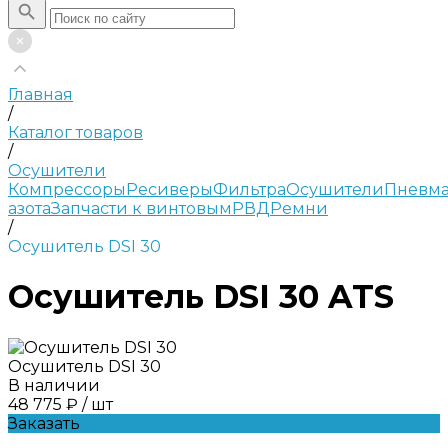
Главная
/
Каталог товаров
/
Осушители
Компрессоры
Ресиверы
Фильтра
Осушители
Пневма
азота
Запчасти к винтовым
РВД
Ремни
/
Осушитель DSI 30
Осушитель DSI 30 ATS
Осушитель DSI 30
В наличии
48 775 ₽
/
шт
Заказать