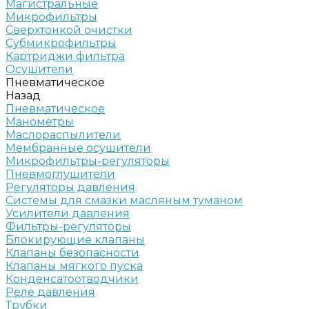
Магистральные
Микрофильтры
Сверхтонкой очистки
Субмикрофильтры
Картриджи фильтра
Осушители
Пневматическое
Назад
Пневматическое
Манометры
Маслораспылители
Мембранные осушители
Микрофильтры-регуляторы
Пневмоглушители
Регуляторы давления
Системы для смазки масляным туманом
Усилители давления
Фильтры-регуляторы
Блокирующие клапаны
Клапаны безопасности
Клапаны мягкого пуска
Конденсатоотводчики
Реле давления
Трубки