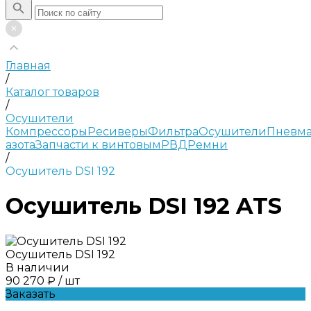
Главная
/
Каталог товаров
/
Осушители
Компрессоры
Ресиверы
Фильтра
Осушители
Пневма
азота
Запчасти к винтовым
РВД
Ремни
/
Осушитель DSI 192
Осушитель DSI 192 ATS
Осушитель DSI 192
В наличии
90 270 ₽
/
шт
Заказать