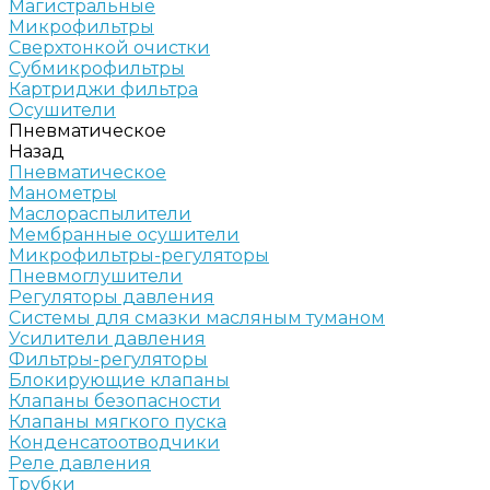
Магистральные
Микрофильтры
Сверхтонкой очистки
Субмикрофильтры
Картриджи фильтра
Осушители
Пневматическое
Назад
Пневматическое
Манометры
Маслораспылители
Мембранные осушители
Микрофильтры-регуляторы
Пневмоглушители
Регуляторы давления
Системы для смазки масляным туманом
Усилители давления
Фильтры-регуляторы
Блокирующие клапаны
Клапаны безопасности
Клапаны мягкого пуска
Конденсатоотводчики
Реле давления
Трубки