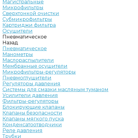
Магистральные
Микрофильтры
Сверхтонкой очистки
Субмикрофильтры
Картриджи фильтра
Осушители
Пневматическое
Назад
Пневматическое
Манометры
Маслораспылители
Мембранные осушители
Микрофильтры-регуляторы
Пневмоглушители
Регуляторы давления
Системы для смазки масляным туманом
Усилители давления
Фильтры-регуляторы
Блокирующие клапаны
Клапаны безопасности
Клапаны мягкого пуска
Конденсатоотводчики
Реле давления
Трубки