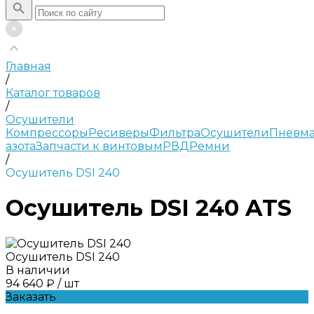
Главная
/
Каталог товаров
/
Осушители
Компрессоры
Ресиверы
Фильтра
Осушители
Пневма
азота
Запчасти к винтовым
РВД
Ремни
/
Осушитель DSI 240
Осушитель DSI 240 ATS
Осушитель DSI 240
В наличии
94 640 ₽
/
шт
Заказать