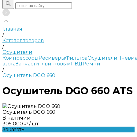
Главная
/
Каталог товаров
/
Осушители
Компрессоры
Ресиверы
Фильтра
Осушители
Пневма
азота
Запчасти к винтовым
РВД
Ремни
/
Осушитель DGO 660
Осушитель DGO 660 ATS
Осушитель DGO 660
В наличии
305 000 ₽
/
шт
Заказать