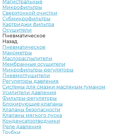
Магистральные
Микрофильтры
Сверхтонкой очистки
Субмикрофильтры
Картриджи фильтра
Осушители
Пневматическое
Назад
Пневматическое
Манометры
Маслораспылители
Мембранные осушители
Микрофильтры-регуляторы
Пневмоглушители
Регуляторы давления
Системы для смазки масляным туманом
Усилители давления
Фильтры-регуляторы
Блокирующие клапаны
Клапаны безопасности
Клапаны мягкого пуска
Конденсатоотводчики
Реле давления
Трубки