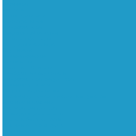
Ресиверы
Фильтра
Водоотделители
Магистральные
Микрофильтры
Сверхтонкой очистки
Субмикрофильтры
Картриджи фильтра
Осушители
Пневматическое
Манометры
Маслораспылители
Мембранные осушители
Микрофильтры-регуляторы
Пневмоглушители
Регуляторы давления
Системы для смазки масляным туманом
Усилители давления
Фильтры-регуляторы
Блокирующие клапаны
Клапаны безопасности
Клапаны мягкого пуска
Конденсатоотводчики