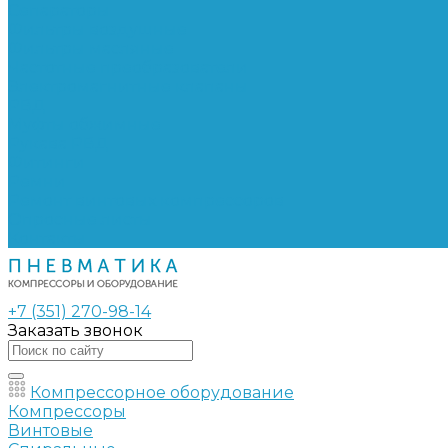
Сепараторы
Фильтры воздушные
Фильтры масляные
Частотные преобразователи
Электромагнитные клапаны
РВД
Муфты обжимные
Рукава РВД
Фитинги
Ремни
Ремонт винтовых компрессоров
Опросные листы
Контакты
+7 (351) 270-98-14
Заказать звонок
Компрессорное оборудование
Компрессоры
Винтовые