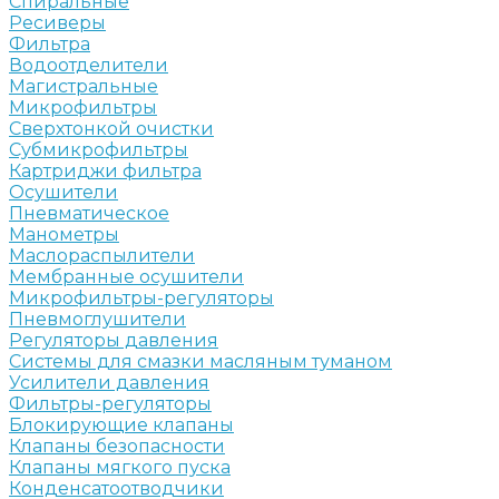
Спиральные
Ресиверы
Фильтра
Водоотделители
Магистральные
Микрофильтры
Сверхтонкой очистки
Субмикрофильтры
Картриджи фильтра
Осушители
Пневматическое
Манометры
Маслораспылители
Мембранные осушители
Микрофильтры-регуляторы
Пневмоглушители
Регуляторы давления
Системы для смазки масляным туманом
Усилители давления
Фильтры-регуляторы
Блокирующие клапаны
Клапаны безопасности
Клапаны мягкого пуска
Конденсатоотводчики