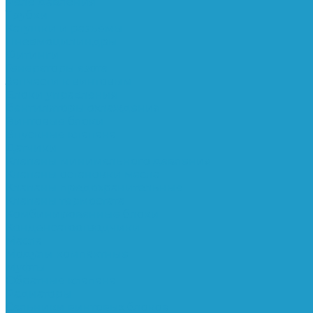
Реле давления
Трубки
Катушки и разъёмы
Пневмоцилиндры
Фитинги
Генераторы азота
Запчасти к винтовым
Блоки управления
Вентиляторы охлаждения
Винтовые блоки
Впускные клапана
Датчики
Клапаны минимального давления
Клапаны остановки масла
Клапаны предохранительные
Клапаны термостата
Комбинированные блоки
Конденсатоотводчики
Масла
Модули компактные
Муфты
Обратные клапана
Радиаторы
Сальники винтовых блоков