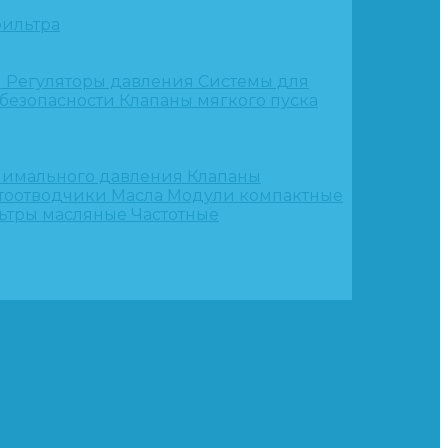
ильтра
и
Регуляторы давления
Системы для
 безопасности
Клапаны мягкого пуска
нимального давления
Клапаны
тоотводчики
Масла
Модули компактные
ьтры масляные
Частотные