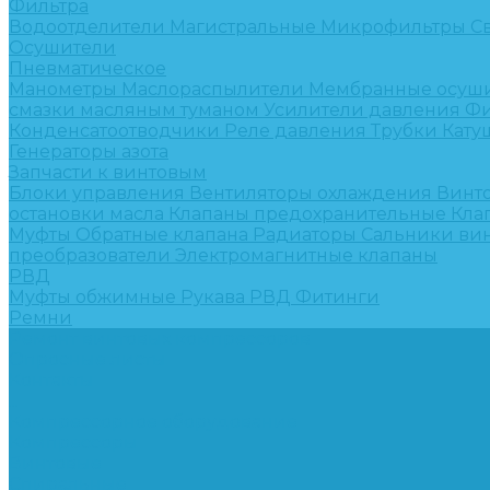
Фильтра
Водоотделители
Магистральные
Микрофильтры
С
Осушители
Пневматическое
Манометры
Маслораспылители
Мембранные осуш
смазки масляным туманом
Усилители давления
Фи
Конденсатоотводчики
Реле давления
Трубки
Кату
Генераторы азота
Запчасти к винтовым
Блоки управления
Вентиляторы охлаждения
Винт
остановки масла
Клапаны предохранительные
Кла
Муфты
Обратные клапана
Радиаторы
Сальники ви
преобразователи
Электромагнитные клапаны
РВД
Муфты обжимные
Рукава РВД
Фитинги
Ремни
Ремонт винтовых компрессоров
Опросные листы
Контакты
...
Компрессорное оборудование
Компрессоры
Винтовые
Спиральные