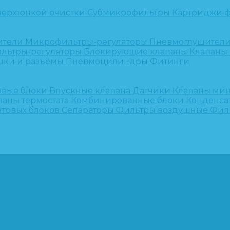
верхтонкой очистки
Субмикрофильтры
Картриджи ф
ители
Микрофильтры-регуляторы
Пневмоглушител
льтры-регуляторы
Блокирующие клапаны
Клапаны
шки и разъёмы
Пневмоцилиндры
Фитинги
овые блоки
Впускные клапана
Датчики
Клапаны ми
паны термостата
Комбинированные блоки
Конденса
нтовых блоков
Сепараторы
Фильтры воздушные
Фил