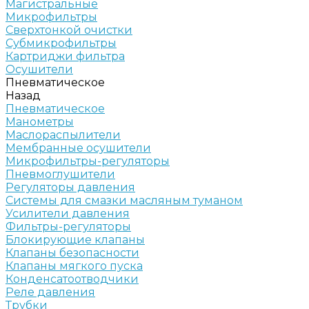
Магистральные
Микрофильтры
Сверхтонкой очистки
Субмикрофильтры
Картриджи фильтра
Осушители
Пневматическое
Назад
Пневматическое
Манометры
Маслораспылители
Мембранные осушители
Микрофильтры-регуляторы
Пневмоглушители
Регуляторы давления
Системы для смазки масляным туманом
Усилители давления
Фильтры-регуляторы
Блокирующие клапаны
Клапаны безопасности
Клапаны мягкого пуска
Конденсатоотводчики
Реле давления
Трубки