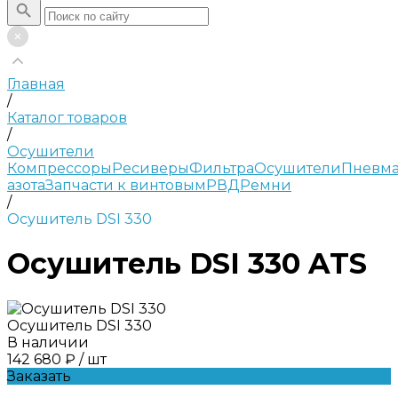
Главная
/
Каталог товаров
/
Осушители
Компрессоры
Ресиверы
Фильтра
Осушители
Пневма
азота
Запчасти к винтовым
РВД
Ремни
/
Осушитель DSI 330
Осушитель DSI 330 ATS
Осушитель DSI 330
В наличии
142 680 ₽
/
шт
Заказать