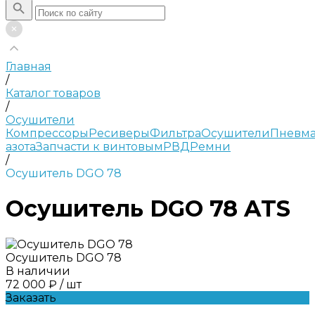
Главная
/
Каталог товаров
/
Осушители
Компрессоры
Ресиверы
Фильтра
Осушители
Пневма
азота
Запчасти к винтовым
РВД
Ремни
/
Осушитель DGO 78
Осушитель DGO 78 ATS
Осушитель DGO 78
В наличии
72 000 ₽
/
шт
Заказать