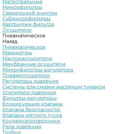
Магистральные
Микрофильтры
Сверхтонкой очистки
Субмикрофильтры
Картриджи фильтра
Осушители
Пневматическое
Назад
Пневматическое
Манометры
Маслораспылители
Мембранные осушители
Микрофильтры-регуляторы
Пневмоглушители
Регуляторы давления
Системы для смазки масляным туманом
Усилители давления
Фильтры-регуляторы
Блокирующие клапаны
Клапаны безопасности
Клапаны мягкого пуска
Конденсатоотводчики
Реле давления
Трубки