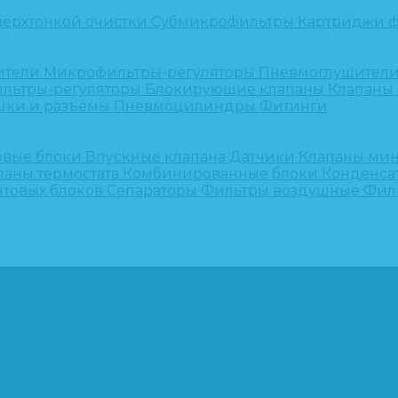
верхтонкой очистки
Субмикрофильтры
Картриджи ф
ители
Микрофильтры-регуляторы
Пневмоглушител
льтры-регуляторы
Блокирующие клапаны
Клапаны
шки и разъёмы
Пневмоцилиндры
Фитинги
овые блоки
Впускные клапана
Датчики
Клапаны ми
паны термостата
Комбинированные блоки
Конденса
нтовых блоков
Сепараторы
Фильтры воздушные
Фил