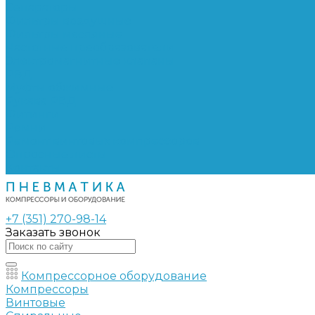
Сепараторы
Фильтры воздушные
Фильтры масляные
Частотные преобразователи
Электромагнитные клапаны
РВД
Муфты обжимные
Рукава РВД
Фитинги
Ремни
Ремонт винтовых компрессоров
Опросные листы
Контакты
+7 (351) 270-98-14
Заказать звонок
Компрессорное оборудование
Компрессоры
Винтовые