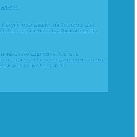
ильтра
и
Регуляторы давления
Системы для
 безопасности
Клапаны мягкого пуска
нимального давления
Клапаны
тоотводчики
Масла
Модули компактные
ьтры масляные
Частотные