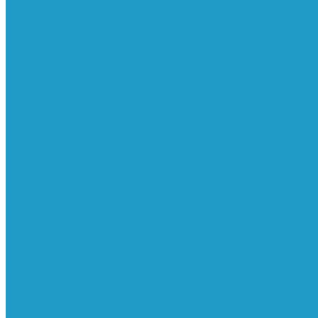
Ресиверы
Фильтра
Водоотделители
Магистральные
Микрофильтры
Сверхтонкой очистки
Субмикрофильтры
Картриджи фильтра
Осушители
Пневматическое
Манометры
Маслораспылители
Мембранные осушители
Микрофильтры-регуляторы
Пневмоглушители
Регуляторы давления
Системы для смазки масляным туманом
Усилители давления
Фильтры-регуляторы
Блокирующие клапаны
Клапаны безопасности
Клапаны мягкого пуска
Конденсатоотводчики