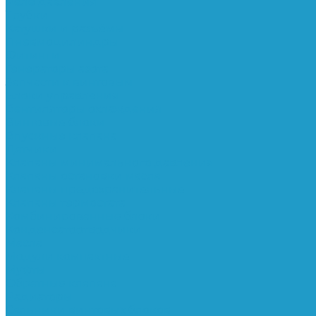
Реле давления
Трубки
Катушки и разъёмы
Пневмоцилиндры
Фитинги
Генераторы азота
Запчасти к винтовым
Блоки управления
Вентиляторы охлаждения
Винтовые блоки
Впускные клапана
Датчики
Клапаны минимального давления
Клапаны остановки масла
Клапаны предохранительные
Клапаны термостата
Комбинированные блоки
Конденсатоотводчики
Масла
Модули компактные
Муфты
Обратные клапана
Радиаторы
Сальники винтовых блоков