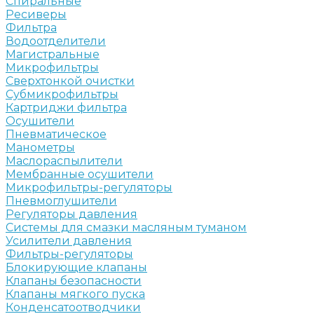
Спиральные
Ресиверы
Фильтра
Водоотделители
Магистральные
Микрофильтры
Сверхтонкой очистки
Субмикрофильтры
Картриджи фильтра
Осушители
Пневматическое
Манометры
Маслораспылители
Мембранные осушители
Микрофильтры-регуляторы
Пневмоглушители
Регуляторы давления
Системы для смазки масляным туманом
Усилители давления
Фильтры-регуляторы
Блокирующие клапаны
Клапаны безопасности
Клапаны мягкого пуска
Конденсатоотводчики