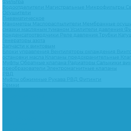
Фильтра
Водоотделители
Магистральные
Микрофильтры
С
Осушители
Пневматическое
Манометры
Маслораспылители
Мембранные осуш
смазки масляным туманом
Усилители давления
Фи
Конденсатоотводчики
Реле давления
Трубки
Кату
Генераторы азота
Запчасти к винтовым
Блоки управления
Вентиляторы охлаждения
Винт
остановки масла
Клапаны предохранительные
Кла
Муфты
Обратные клапана
Радиаторы
Сальники ви
преобразователи
Электромагнитные клапаны
РВД
Муфты обжимные
Рукава РВД
Фитинги
Ремни
Ремонт винтовых компрессоров
Опросные листы
Контакты
...
Компрессорное оборудование
Компрессоры
Винтовые
Спиральные