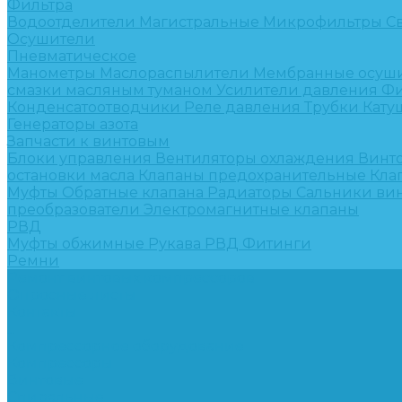
Фильтра
Водоотделители
Магистральные
Микрофильтры
С
Осушители
Пневматическое
Манометры
Маслораспылители
Мембранные осуш
смазки масляным туманом
Усилители давления
Фи
Конденсатоотводчики
Реле давления
Трубки
Кату
Генераторы азота
Запчасти к винтовым
Блоки управления
Вентиляторы охлаждения
Винт
остановки масла
Клапаны предохранительные
Кла
Муфты
Обратные клапана
Радиаторы
Сальники ви
преобразователи
Электромагнитные клапаны
РВД
Муфты обжимные
Рукава РВД
Фитинги
Ремни
Ремонт винтовых компрессоров
Опросные листы
Контакты
...
Компрессорное оборудование
Компрессоры
Винтовые
Спиральные