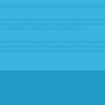
верхтонкой очистки
Субмикрофильтры
Картриджи ф
ители
Микрофильтры-регуляторы
Пневмоглушител
льтры-регуляторы
Блокирующие клапаны
Клапаны
шки и разъёмы
Пневмоцилиндры
Фитинги
овые блоки
Впускные клапана
Датчики
Клапаны ми
паны термостата
Комбинированные блоки
Конденса
нтовых блоков
Сепараторы
Фильтры воздушные
Фил