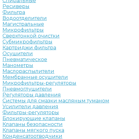
Спиральные
Ресиверы
Фильтра
Водоотделители
Магистральные
Микрофильтры
Сверхтонкой очистки
Субмикрофильтры
Картриджи фильтра
Осушители
Пневматическое
Манометры
Маслораспылители
Мембранные осушители
Микрофильтры-регуляторы
Пневмоглушители
Регуляторы давления
Системы для смазки масляным туманом
Усилители давления
Фильтры-регуляторы
Блокирующие клапаны
Клапаны безопасности
Клапаны мягкого пуска
Конденсатоотводчики