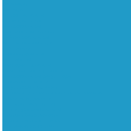
Ресиверы
Фильтра
Водоотделители
Магистральные
Микрофильтры
Сверхтонкой очистки
Субмикрофильтры
Картриджи фильтра
Осушители
Пневматическое
Манометры
Маслораспылители
Мембранные осушители
Микрофильтры-регуляторы
Пневмоглушители
Регуляторы давления
Системы для смазки масляным туманом
Усилители давления
Фильтры-регуляторы
Блокирующие клапаны
Клапаны безопасности
Клапаны мягкого пуска
Конденсатоотводчики