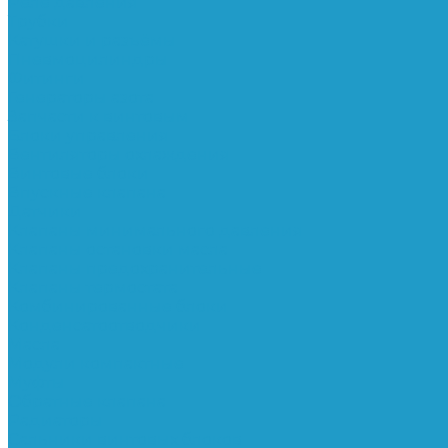
Реле давления
Трубки
Катушки и разъёмы
Пневмоцилиндры
Фитинги
Генераторы азота
Запчасти к винтовым
Блоки управления
Вентиляторы охлаждения
Винтовые блоки
Впускные клапана
Датчики
Клапаны минимального давления
Клапаны остановки масла
Клапаны предохранительные
Клапаны термостата
Комбинированные блоки
Конденсатоотводчики
Масла
Модули компактные
Муфты
Обратные клапана
Радиаторы
Сальники винтовых блоков