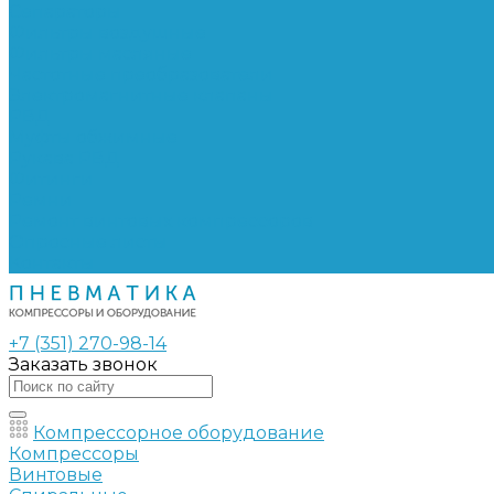
Сепараторы
Фильтры воздушные
Фильтры масляные
Частотные преобразователи
Электромагнитные клапаны
РВД
Муфты обжимные
Рукава РВД
Фитинги
Ремни
Ремонт винтовых компрессоров
Опросные листы
Контакты
+7 (351) 270-98-14
Заказать звонок
Компрессорное оборудование
Компрессоры
Винтовые