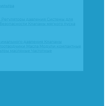
ильтра
и
Регуляторы давления
Системы для
 безопасности
Клапаны мягкого пуска
нимального давления
Клапаны
тоотводчики
Масла
Модули компактные
ьтры масляные
Частотные