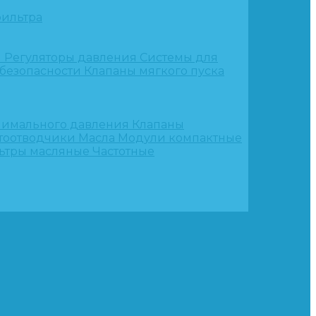
ильтра
и
Регуляторы давления
Системы для
 безопасности
Клапаны мягкого пуска
нимального давления
Клапаны
тоотводчики
Масла
Модули компактные
ьтры масляные
Частотные