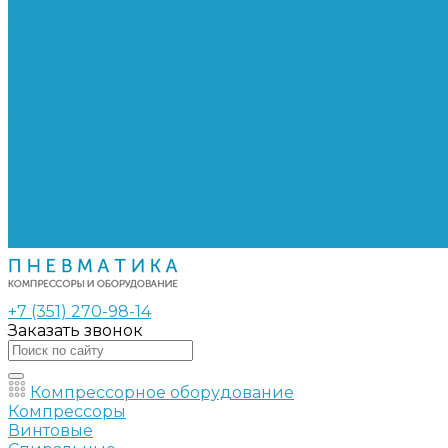
Сепараторы
Фильтры воздушные
Фильтры масляные
Частотные преобразователи
Электромагнитные клапаны
РВД
Муфты обжимные
Рукава РВД
Фитинги
Ремни
Ремонт винтовых компрессоров
Опросные листы
Контакты
+7 (351) 270-98-14
Заказать звонок
Компрессорное оборудование
Компрессоры
Винтовые