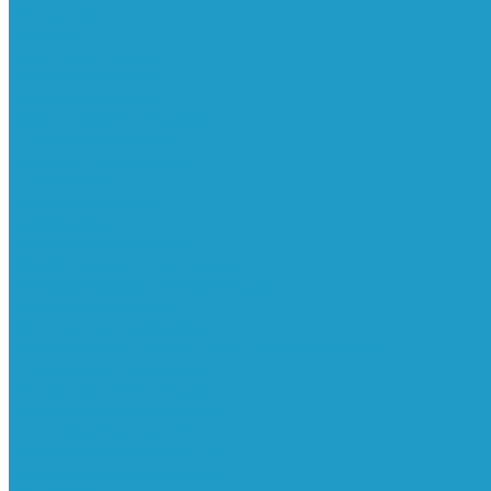
Ресиверы
Фильтра
Водоотделители
Магистральные
Микрофильтры
Сверхтонкой очистки
Субмикрофильтры
Картриджи фильтра
Осушители
Пневматическое
Манометры
Маслораспылители
Мембранные осушители
Микрофильтры-регуляторы
Пневмоглушители
Регуляторы давления
Системы для смазки масляным туманом
Усилители давления
Фильтры-регуляторы
Блокирующие клапаны
Клапаны безопасности
Клапаны мягкого пуска
Конденсатоотводчики