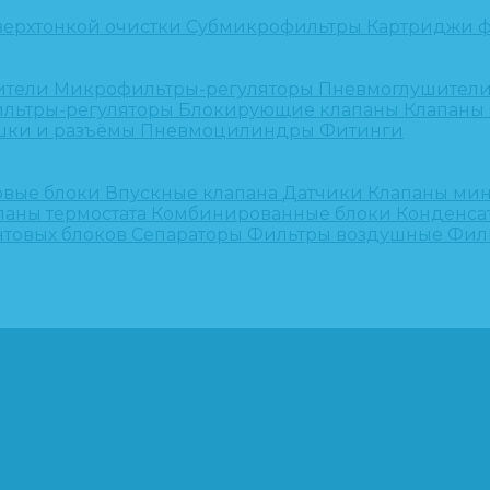
верхтонкой очистки
Субмикрофильтры
Картриджи ф
ители
Микрофильтры-регуляторы
Пневмоглушител
льтры-регуляторы
Блокирующие клапаны
Клапаны
шки и разъёмы
Пневмоцилиндры
Фитинги
овые блоки
Впускные клапана
Датчики
Клапаны ми
паны термостата
Комбинированные блоки
Конденса
нтовых блоков
Сепараторы
Фильтры воздушные
Фил