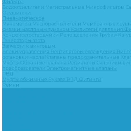
Фильтра
Водоотделители
Магистральные
Микрофильтры
С
Осушители
Пневматическое
Манометры
Маслораспылители
Мембранные осуш
смазки масляным туманом
Усилители давления
Фи
Конденсатоотводчики
Реле давления
Трубки
Кату
Генераторы азота
Запчасти к винтовым
Блоки управления
Вентиляторы охлаждения
Винт
остановки масла
Клапаны предохранительные
Кла
Муфты
Обратные клапана
Радиаторы
Сальники ви
преобразователи
Электромагнитные клапаны
РВД
Муфты обжимные
Рукава РВД
Фитинги
Ремни
Ремонт винтовых компрессоров
Опросные листы
Контакты
...
Компрессорное оборудование
Компрессоры
Винтовые
Спиральные