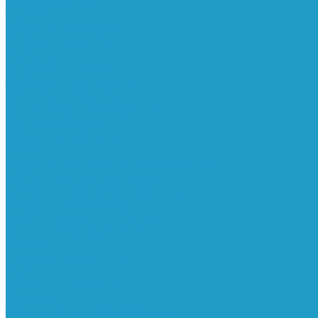
Реле давления
Трубки
Катушки и разъёмы
Пневмоцилиндры
Фитинги
Генераторы азота
Запчасти к винтовым
Блоки управления
Вентиляторы охлаждения
Винтовые блоки
Впускные клапана
Датчики
Клапаны минимального давления
Клапаны остановки масла
Клапаны предохранительные
Клапаны термостата
Комбинированные блоки
Конденсатоотводчики
Масла
Модули компактные
Муфты
Обратные клапана
Радиаторы
Сальники винтовых блоков