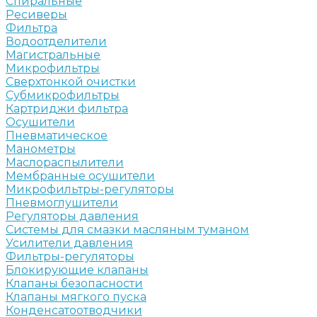
Спиральные
Ресиверы
Фильтра
Водоотделители
Магистральные
Микрофильтры
Сверхтонкой очистки
Субмикрофильтры
Картриджи фильтра
Осушители
Пневматическое
Манометры
Маслораспылители
Мембранные осушители
Микрофильтры-регуляторы
Пневмоглушители
Регуляторы давления
Системы для смазки масляным туманом
Усилители давления
Фильтры-регуляторы
Блокирующие клапаны
Клапаны безопасности
Клапаны мягкого пуска
Конденсатоотводчики