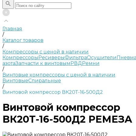
Главная
/
Каталог товаров
/
Компрессоры с ценой в наличии
Компрессоры
Ресиверы
Фильтра
Осушители
Пневма
азота
Запчасти к винтовым
РВД
Ремни
/
Винтовые компрессоры с ценой в наличии
Винтовые
Спиральные
/
Винтовой компрессор ВК20Т-16-500Д2
Винтовой компрессор
ВК20Т-16-500Д2 РЕМЕЗА