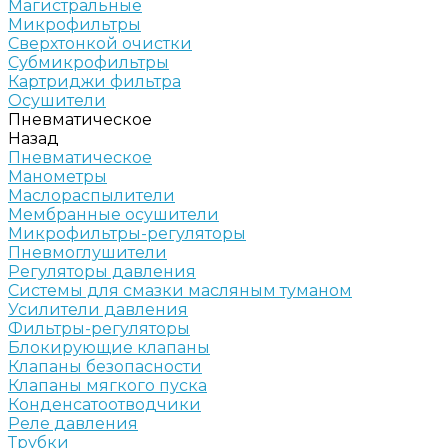
Магистральные
Микрофильтры
Сверхтонкой очистки
Субмикрофильтры
Картриджи фильтра
Осушители
Пневматическое
Назад
Пневматическое
Манометры
Маслораспылители
Мембранные осушители
Микрофильтры-регуляторы
Пневмоглушители
Регуляторы давления
Системы для смазки масляным туманом
Усилители давления
Фильтры-регуляторы
Блокирующие клапаны
Клапаны безопасности
Клапаны мягкого пуска
Конденсатоотводчики
Реле давления
Трубки