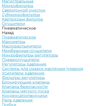
Магистральные
Микрофильтры
Сверхтонкой очистки
Субмикрофильтры
Картриджи фильтра
Осушители
Пневматическое
Назад
Пневматическое
Манометры
Маслораспылители
Мембранные осушители
Микрофильтры-регуляторы
Пневмоглушители
Регуляторы давления
Системы для смазки масляным туманом
Усилители давления
Фильтры-регуляторы
Блокирующие клапаны
Клапаны безопасности
Клапаны мягкого пуска
Конденсатоотводчики
Реле давления
Трубки