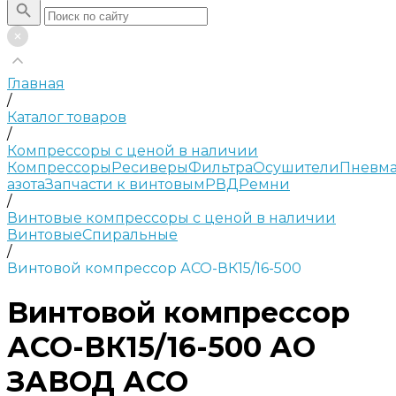
Главная
/
Каталог товаров
/
Компрессоры с ценой в наличии
Компрессоры
Ресиверы
Фильтра
Осушители
Пневма
азота
Запчасти к винтовым
РВД
Ремни
/
Винтовые компрессоры с ценой в наличии
Винтовые
Спиральные
/
Винтовой компрессор АСО-ВК15/16-500
Винтовой компрессор
АСО-ВК15/16-500 АО
ЗАВОД АСО