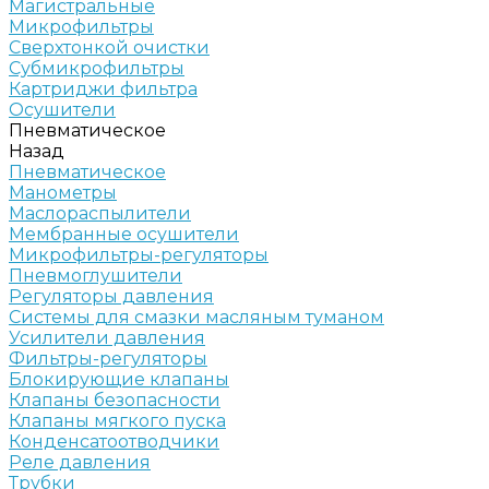
Магистральные
Микрофильтры
Сверхтонкой очистки
Субмикрофильтры
Картриджи фильтра
Осушители
Пневматическое
Назад
Пневматическое
Манометры
Маслораспылители
Мембранные осушители
Микрофильтры-регуляторы
Пневмоглушители
Регуляторы давления
Системы для смазки масляным туманом
Усилители давления
Фильтры-регуляторы
Блокирующие клапаны
Клапаны безопасности
Клапаны мягкого пуска
Конденсатоотводчики
Реле давления
Трубки