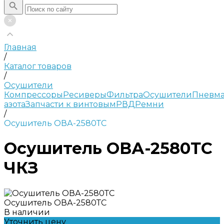
Главная
/
Каталог товаров
/
Осушители
Компрессоры
Ресиверы
Фильтра
Осушители
Пневма
азота
Запчасти к винтовым
РВД
Ремни
/
Осушитель ОВА-2580ТС
Осушитель ОВА-2580ТС
ЧКЗ
Осушитель ОВА-2580ТС
В наличии
Уточнить цену