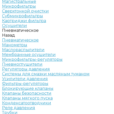
Магистральные
Микрофильтры
Сверхтонкой очистки
Субмикрофильтры
Картриджи фильтра
Осушители
Пневматическое
Назад
Пневматическое
Манометры
Маслораспылители
Мембранные осушители
Микрофильтры-регуляторы
Пневмоглушители
Регуляторы давления
Системы для смазки масляным туманом
Усилители давления
Фильтры-регуляторы
Блокирующие клапаны
Клапаны безопасности
Клапаны мягкого пуска
Конденсатоотводчики
Реле давления
Трубки