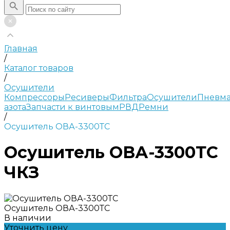
Главная
/
Каталог товаров
/
Осушители
Компрессоры
Ресиверы
Фильтра
Осушители
Пневма
азота
Запчасти к винтовым
РВД
Ремни
/
Осушитель ОВА-3300ТС
Осушитель ОВА-3300ТС
ЧКЗ
Осушитель ОВА-3300ТС
В наличии
Уточнить цену