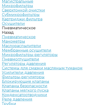
Магистральные
Микрофильтры
Сверхтонкой очистки
Субмикрофильтры
Картриджи фильтра
Осушители
Пневматическое
Назад
Пневматическое
Манометры
Маслораспылители
Мембранные осушители
Микрофильтры-регуляторы
Пневмоглушители
Регуляторы давления
Системы для смазки масляным туманом
Усилители давления
Фильтры-регуляторы
Блокирующие клапаны
Клапаны безопасности
Клапаны мягкого пуска
Конденсатоотводчики
Реле давления
Трубки