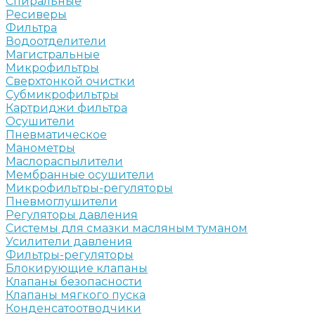
Спиральные
Ресиверы
Фильтра
Водоотделители
Магистральные
Микрофильтры
Сверхтонкой очистки
Субмикрофильтры
Картриджи фильтра
Осушители
Пневматическое
Манометры
Маслораспылители
Мембранные осушители
Микрофильтры-регуляторы
Пневмоглушители
Регуляторы давления
Системы для смазки масляным туманом
Усилители давления
Фильтры-регуляторы
Блокирующие клапаны
Клапаны безопасности
Клапаны мягкого пуска
Конденсатоотводчики