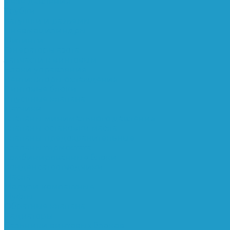
Реле давления
Трубки
Катушки и разъёмы
Пневмоцилиндры
Фитинги
Генераторы азота
Запчасти к винтовым
Блоки управления
Вентиляторы охлаждения
Винтовые блоки
Впускные клапана
Датчики
Клапаны минимального давления
Клапаны остановки масла
Клапаны предохранительные
Клапаны термостата
Комбинированные блоки
Конденсатоотводчики
Масла
Модули компактные
Муфты
Обратные клапана
Радиаторы
Сальники винтовых блоков