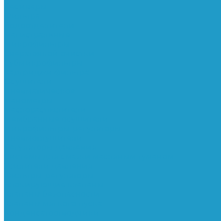
Ресиверы
Фильтра
Водоотделители
Магистральные
Микрофильтры
Сверхтонкой очистки
Субмикрофильтры
Картриджи фильтра
Осушители
Пневматическое
Манометры
Маслораспылители
Мембранные осушители
Микрофильтры-регуляторы
Пневмоглушители
Регуляторы давления
Системы для смазки масляным туманом
Усилители давления
Фильтры-регуляторы
Блокирующие клапаны
Клапаны безопасности
Клапаны мягкого пуска
Конденсатоотводчики