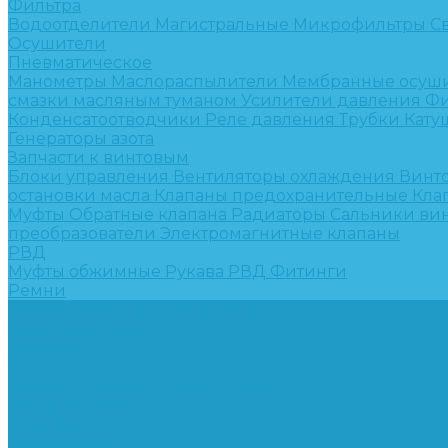
Фильтра
Водоотделители
Магистральные
Микрофильтры
С
Осушители
Пневматическое
Манометры
Маслораспылители
Мембранные осуш
смазки масляным туманом
Усилители давления
Фи
Конденсатоотводчики
Реле давления
Трубки
Кату
Генераторы азота
Запчасти к винтовым
Блоки управления
Вентиляторы охлаждения
Винт
остановки масла
Клапаны предохранительные
Кла
Муфты
Обратные клапана
Радиаторы
Сальники ви
преобразователи
Электромагнитные клапаны
РВД
Муфты обжимные
Рукава РВД
Фитинги
Ремни
Ремонт винтовых компрессоров
Опросные листы
Контакты
...
Компрессорное оборудование
Компрессоры
Винтовые
Спиральные