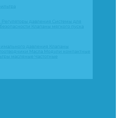
ильтра
и
Регуляторы давления
Системы для
 безопасности
Клапаны мягкого пуска
нимального давления
Клапаны
тоотводчики
Масла
Модули компактные
ьтры масляные
Частотные