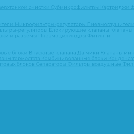
верхтонкой очистки
Субмикрофильтры
Картриджи ф
ители
Микрофильтры-регуляторы
Пневмоглушител
льтры-регуляторы
Блокирующие клапаны
Клапаны
шки и разъёмы
Пневмоцилиндры
Фитинги
овые блоки
Впускные клапана
Датчики
Клапаны ми
паны термостата
Комбинированные блоки
Конденса
нтовых блоков
Сепараторы
Фильтры воздушные
Фил