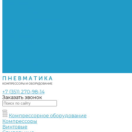
Сепараторы
Фильтры воздушные
Фильтры масляные
Частотные преобразователи
Электромагнитные клапаны
РВД
Муфты обжимные
Рукава РВД
Фитинги
Ремни
Ремонт винтовых компрессоров
Опросные листы
Контакты
+7 (351) 270-98-14
Заказать звонок
Компрессорное оборудование
Компрессоры
Винтовые