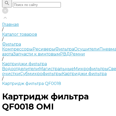
Главная
/
Каталог товаров
/
Фильтра
Компрессоры
Ресиверы
Фильтра
Осушители
Пневма
азота
Запчасти к винтовым
РВД
Ремни
/
Картриджи фильтра
Водоотделители
Магистральные
Микрофильтры
Све
очистки
Субмикрофильтры
Картриджи фильтра
/
Картридж фильтра QF0018
Картридж фильтра
QF0018 OMI