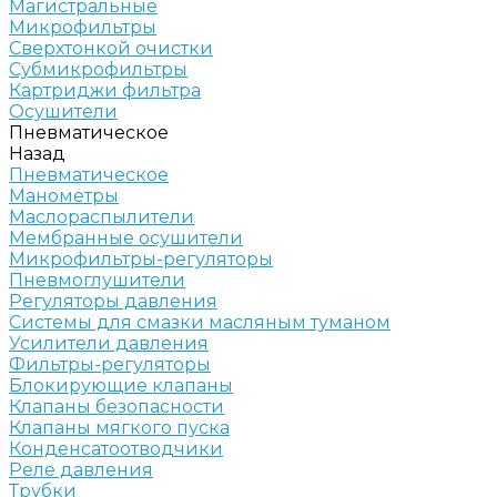
Магистральные
Микрофильтры
Сверхтонкой очистки
Субмикрофильтры
Картриджи фильтра
Осушители
Пневматическое
Назад
Пневматическое
Манометры
Маслораспылители
Мембранные осушители
Микрофильтры-регуляторы
Пневмоглушители
Регуляторы давления
Системы для смазки масляным туманом
Усилители давления
Фильтры-регуляторы
Блокирующие клапаны
Клапаны безопасности
Клапаны мягкого пуска
Конденсатоотводчики
Реле давления
Трубки