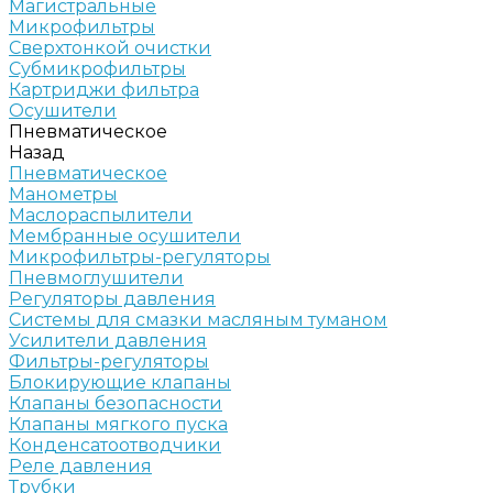
Магистральные
Микрофильтры
Сверхтонкой очистки
Субмикрофильтры
Картриджи фильтра
Осушители
Пневматическое
Назад
Пневматическое
Манометры
Маслораспылители
Мембранные осушители
Микрофильтры-регуляторы
Пневмоглушители
Регуляторы давления
Системы для смазки масляным туманом
Усилители давления
Фильтры-регуляторы
Блокирующие клапаны
Клапаны безопасности
Клапаны мягкого пуска
Конденсатоотводчики
Реле давления
Трубки