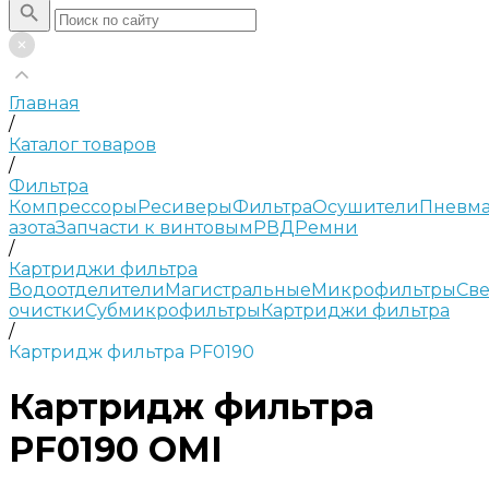
Главная
/
Каталог товаров
/
Фильтра
Компрессоры
Ресиверы
Фильтра
Осушители
Пневма
азота
Запчасти к винтовым
РВД
Ремни
/
Картриджи фильтра
Водоотделители
Магистральные
Микрофильтры
Све
очистки
Субмикрофильтры
Картриджи фильтра
/
Картридж фильтра PF0190
Картридж фильтра
PF0190 OMI