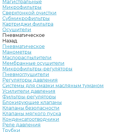
Магистральные
Микрофильтры
Сверхтонкой очистки
Субмикрофильтры
Картриджи фильтра
Осушители
Пневматическое
Назад
Пневматическое
Манометры
Маслораспылители
Мембранные осушители
Микрофильтры-регуляторы
Пневмоглушители
Регуляторы давления
Системы для смазки масляным туманом
Усилители давления
Фильтры-регуляторы
Блокирующие клапаны
Клапаны безопасности
Клапаны мягкого пуска
Конденсатоотводчики
Реле давления
Трубки