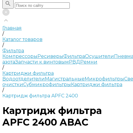
Главная
/
Каталог товаров
/
Фильтра
Компрессоры
Ресиверы
Фильтра
Осушители
Пневма
азота
Запчасти к винтовым
РВД
Ремни
/
Картриджи фильтра
Водоотделители
Магистральные
Микрофильтры
Све
очистки
Субмикрофильтры
Картриджи фильтра
/
Картридж фильтра APFC 2400
Картридж фильтра
APFC 2400 ABAC