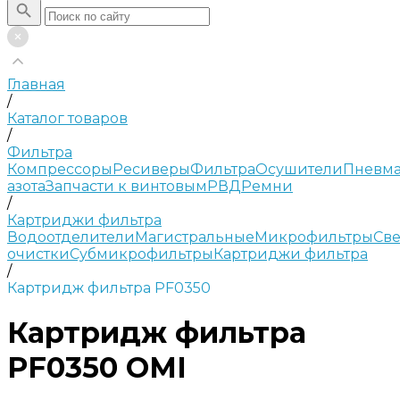
Главная
/
Каталог товаров
/
Фильтра
Компрессоры
Ресиверы
Фильтра
Осушители
Пневма
азота
Запчасти к винтовым
РВД
Ремни
/
Картриджи фильтра
Водоотделители
Магистральные
Микрофильтры
Све
очистки
Субмикрофильтры
Картриджи фильтра
/
Картридж фильтра PF0350
Картридж фильтра
PF0350 OMI