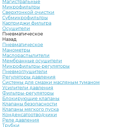
Магистральные
Микрофильтры
Сверхтонкой очистки
Субмикрофильтры
Картриджи фильтра
Осушители
Пневматическое
Назад
Пневматическое
Манометры
Маслораспылители
Мембранные осушители
Микрофильтры-регуляторы
Пневмоглушители
Регуляторы давления
Системы для смазки масляным туманом
Усилители давления
Фильтры-регуляторы
Блокирующие клапаны
Клапаны безопасности
Клапаны мягкого пуска
Конденсатоотводчики
Реле давления
Трубки