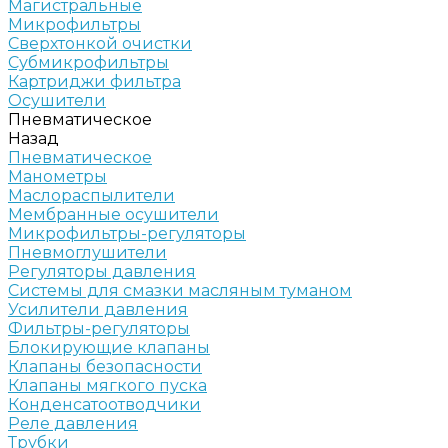
Магистральные
Микрофильтры
Сверхтонкой очистки
Субмикрофильтры
Картриджи фильтра
Осушители
Пневматическое
Назад
Пневматическое
Манометры
Маслораспылители
Мембранные осушители
Микрофильтры-регуляторы
Пневмоглушители
Регуляторы давления
Системы для смазки масляным туманом
Усилители давления
Фильтры-регуляторы
Блокирующие клапаны
Клапаны безопасности
Клапаны мягкого пуска
Конденсатоотводчики
Реле давления
Трубки