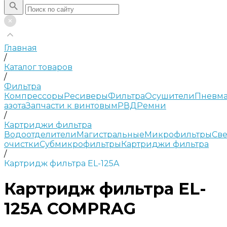
Главная
/
Каталог товаров
/
Фильтра
Компрессоры
Ресиверы
Фильтра
Осушители
Пневма
азота
Запчасти к винтовым
РВД
Ремни
/
Картриджи фильтра
Водоотделители
Магистральные
Микрофильтры
Све
очистки
Субмикрофильтры
Картриджи фильтра
/
Картридж фильтра EL-125A
Картридж фильтра EL-
125A COMPRAG