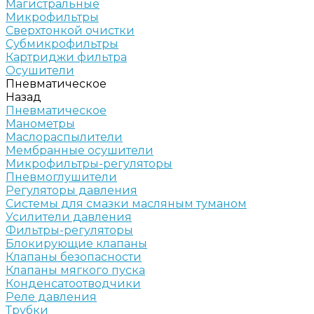
Магистральные
Микрофильтры
Сверхтонкой очистки
Субмикрофильтры
Картриджи фильтра
Осушители
Пневматическое
Назад
Пневматическое
Манометры
Маслораспылители
Мембранные осушители
Микрофильтры-регуляторы
Пневмоглушители
Регуляторы давления
Системы для смазки масляным туманом
Усилители давления
Фильтры-регуляторы
Блокирующие клапаны
Клапаны безопасности
Клапаны мягкого пуска
Конденсатоотводчики
Реле давления
Трубки