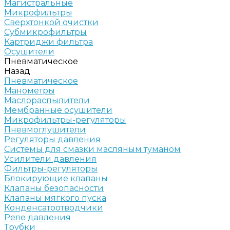
Магистральные
Микрофильтры
Сверхтонкой очистки
Субмикрофильтры
Картриджи фильтра
Осушители
Пневматическое
Назад
Пневматическое
Манометры
Маслораспылители
Мембранные осушители
Микрофильтры-регуляторы
Пневмоглушители
Регуляторы давления
Системы для смазки масляным туманом
Усилители давления
Фильтры-регуляторы
Блокирующие клапаны
Клапаны безопасности
Клапаны мягкого пуска
Конденсатоотводчики
Реле давления
Трубки