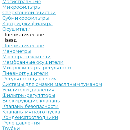
Магистральные
Микрофильтры
Сверхтонкой очистки
Субмикрофильтры
Картриджи фильтра
Осушители
Пневматическое
Назад
Пневматическое
Манометры
Маслораспылители
Мембранные осушители
Микрофильтры-регуляторы
Пневмоглушители
Регуляторы давления
Системы для смазки масляным туманом
Усилители давления
Фильтры-регуляторы
Блокирующие клапаны
Клапаны безопасности
Клапаны мягкого пуска
Конденсатоотводчики
Реле давления
Трубки