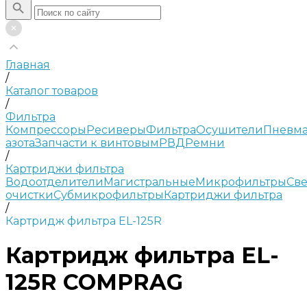
Главная
/
Каталог товаров
/
Фильтра
Компрессоры
Ресиверы
Фильтра
Осушители
Пневма
азота
Запчасти к винтовым
РВД
Ремни
/
Картриджи фильтра
Водоотделители
Магистральные
Микрофильтры
Све
очистки
Субмикрофильтры
Картриджи фильтра
/
Картридж фильтра EL-125R
Картридж фильтра EL-
125R COMPRAG