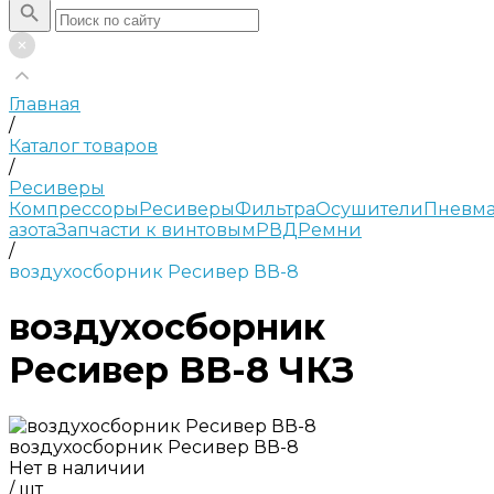
Главная
/
Каталог товаров
/
Ресиверы
Компрессоры
Ресиверы
Фильтра
Осушители
Пневма
азота
Запчасти к винтовым
РВД
Ремни
/
воздухосборник Ресивер ВВ-8
воздухосборник
Ресивер ВВ-8 ЧКЗ
воздухосборник Ресивер ВВ-8
Нет в наличии
/
шт