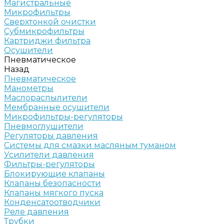
Магистральные
Микрофильтры
Сверхтонкой очистки
Субмикрофильтры
Картриджи фильтра
Осушители
Пневматическое
Назад
Пневматическое
Манометры
Маслораспылители
Мембранные осушители
Микрофильтры-регуляторы
Пневмоглушители
Регуляторы давления
Системы для смазки масляным туманом
Усилители давления
Фильтры-регуляторы
Блокирующие клапаны
Клапаны безопасности
Клапаны мягкого пуска
Конденсатоотводчики
Реле давления
Трубки