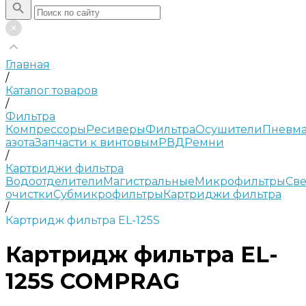
Главная
/
Каталог товаров
/
Фильтра
Компрессоры
Ресиверы
Фильтра
Осушители
Пневма
азота
Запчасти к винтовым
РВД
Ремни
/
Картриджи фильтра
Водоотделители
Магистральные
Микрофильтры
Све
очистки
Субмикрофильтры
Картриджи фильтра
/
Картридж фильтра EL-125S
Картридж фильтра EL-
125S COMPRAG