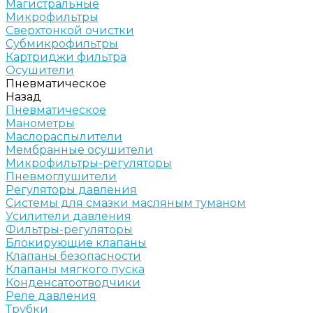
Магистральные
Микрофильтры
Сверхтонкой очистки
Субмикрофильтры
Картриджи фильтра
Осушители
Пневматическое
Назад
Пневматическое
Манометры
Маслораспылители
Мембранные осушители
Микрофильтры-регуляторы
Пневмоглушители
Регуляторы давления
Системы для смазки масляным туманом
Усилители давления
Фильтры-регуляторы
Блокирующие клапаны
Клапаны безопасности
Клапаны мягкого пуска
Конденсатоотводчики
Реле давления
Трубки