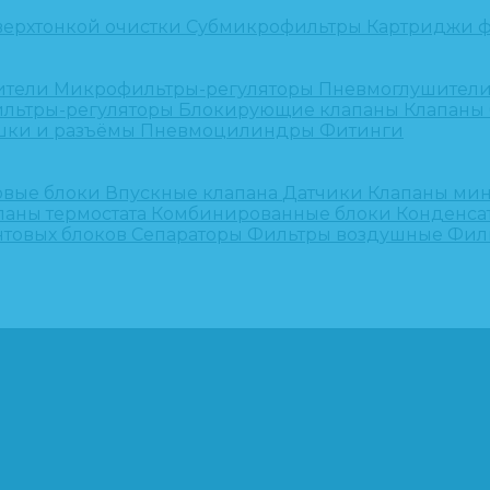
верхтонкой очистки
Субмикрофильтры
Картриджи ф
ители
Микрофильтры-регуляторы
Пневмоглушител
льтры-регуляторы
Блокирующие клапаны
Клапаны
шки и разъёмы
Пневмоцилиндры
Фитинги
овые блоки
Впускные клапана
Датчики
Клапаны ми
паны термостата
Комбинированные блоки
Конденса
нтовых блоков
Сепараторы
Фильтры воздушные
Фил