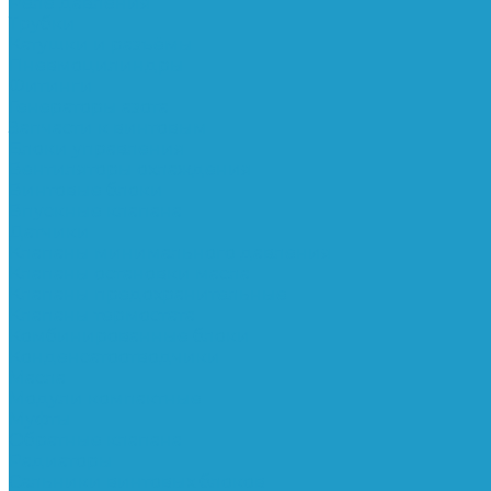
Реле давления
Трубки
Катушки и разъёмы
Пневмоцилиндры
Фитинги
Генераторы азота
Запчасти к винтовым
Блоки управления
Вентиляторы охлаждения
Винтовые блоки
Впускные клапана
Датчики
Клапаны минимального давления
Клапаны остановки масла
Клапаны предохранительные
Клапаны термостата
Комбинированные блоки
Конденсатоотводчики
Масла
Модули компактные
Муфты
Обратные клапана
Радиаторы
Сальники винтовых блоков