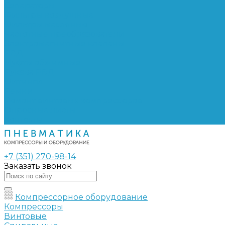
Сепараторы
Фильтры воздушные
Фильтры масляные
Частотные преобразователи
Электромагнитные клапаны
РВД
Муфты обжимные
Рукава РВД
Фитинги
Ремни
Ремонт винтовых компрессоров
Опросные листы
Контакты
+7 (351) 270-98-14
Заказать звонок
Компрессорное оборудование
Компрессоры
Винтовые