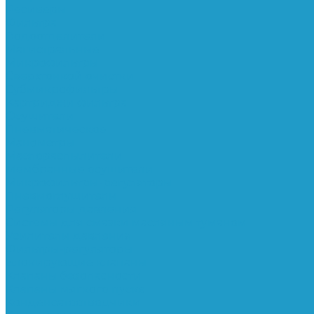
Ресиверы
Фильтра
Водоотделители
Магистральные
Микрофильтры
Сверхтонкой очистки
Субмикрофильтры
Картриджи фильтра
Осушители
Пневматическое
Манометры
Маслораспылители
Мембранные осушители
Микрофильтры-регуляторы
Пневмоглушители
Регуляторы давления
Системы для смазки масляным туманом
Усилители давления
Фильтры-регуляторы
Блокирующие клапаны
Клапаны безопасности
Клапаны мягкого пуска
Конденсатоотводчики