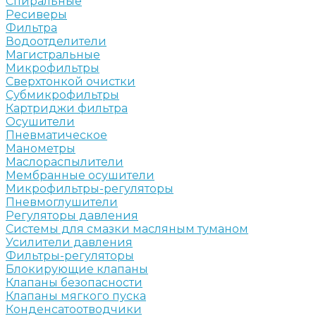
Спиральные
Ресиверы
Фильтра
Водоотделители
Магистральные
Микрофильтры
Сверхтонкой очистки
Субмикрофильтры
Картриджи фильтра
Осушители
Пневматическое
Манометры
Маслораспылители
Мембранные осушители
Микрофильтры-регуляторы
Пневмоглушители
Регуляторы давления
Системы для смазки масляным туманом
Усилители давления
Фильтры-регуляторы
Блокирующие клапаны
Клапаны безопасности
Клапаны мягкого пуска
Конденсатоотводчики