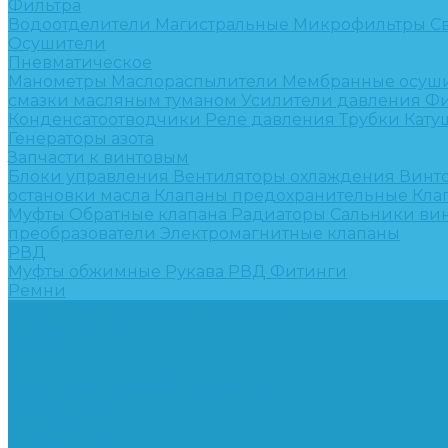
Фильтра
Водоотделители
Магистральные
Микрофильтры
С
Осушители
Пневматическое
Манометры
Маслораспылители
Мембранные осуш
смазки масляным туманом
Усилители давления
Фи
Конденсатоотводчики
Реле давления
Трубки
Кату
Генераторы азота
Запчасти к винтовым
Блоки управления
Вентиляторы охлаждения
Винт
остановки масла
Клапаны предохранительные
Кла
Муфты
Обратные клапана
Радиаторы
Сальники ви
преобразователи
Электромагнитные клапаны
РВД
Муфты обжимные
Рукава РВД
Фитинги
Ремни
Ремонт винтовых компрессоров
Опросные листы
Контакты
...
Компрессорное оборудование
Компрессоры
Винтовые
Спиральные