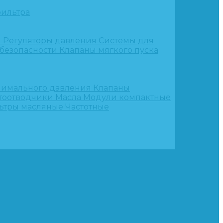
ильтра
и
Регуляторы давления
Системы для
 безопасности
Клапаны мягкого пуска
нимального давления
Клапаны
тоотводчики
Масла
Модули компактные
ьтры масляные
Частотные