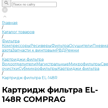
Главная
/
Каталог товаров
/
Фильтра
Компрессоры
Ресиверы
Фильтра
Осушители
Пневма
азота
Запчасти к винтовым
РВД
Ремни
/
Картриджи фильтра
Водоотделители
Магистральные
Микрофильтры
Све
очистки
Субмикрофильтры
Картриджи фильтра
/
Картридж фильтра EL-148R
Картридж фильтра EL-
148R COMPRAG