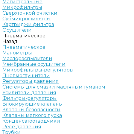
Магистральные
Микрофильтры
Сверхтонкой очистки
Субмикрофильтры
Картриджи фильтра
Осушители
Пневматическое
Назад
Пневматическое
Манометры
Маслораспылители
Мембранные осушители
Микрофильтры-регуляторы
Пневмоглушители
Регуляторы давления
Системы для смазки масляным туманом
Усилители давления
Фильтры-регуляторы
Блокирующие клапаны
Клапаны безопасности
Клапаны мягкого пуска
Конденсатоотводчики
Реле давления
Трубки